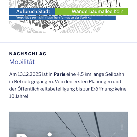
NACH­SCHLAG
Mobi­li­tät
Am 13.12.2025 ist in
Paris
eine 4,5 km lan­ge Seil­bahn
in Betrieb gegan­gen. Von den ers­ten Pla­nun­gen und
der Öffent­lich­keits­be­tei­li­gung bis zur Eröff­nung: kei­ne
10 Jahre!