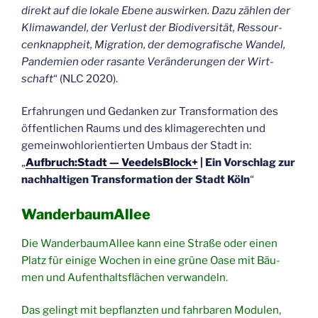
direkt auf die loka­le Ebe­ne aus­wir­ken. Dazu zäh­len der
Kli­ma­wan­del, der Ver­lust der Bio­di­ver­si­tät, Res­sour­
cen­knapp­heit, Migra­ti­on, der demo­gra­fi­sche Wan­del,
Pan­de­mien oder rasan­te Ver­än­de­run­gen der Wirt­
schaft
“ (NLC 2020).
Erfah­run­gen und Gedan­ken zur Trans­for­ma­ti­on des
öffent­li­chen Raums und des kli­ma­ge­rech­ten und
gemein­wohl­ori­en­tier­ten Umbaus der Stadt in:
„
Aufbruch:Stadt — Veedels­Block+
| Ein Vor­schlag zur
nach­hal­ti­gen Trans­for­ma­ti­on der Stadt Köln
“
Wan­der­baum­Al­lee
Die Wan­der­baum­Al­lee kann eine Stra­ße oder einen
Platz für eini­ge Wochen in eine grü­ne Oase mit Bäu­
men und Auf­ent­halts­flä­chen verwandeln.
Das gelingt mit bepflanz­ten und fahr­ba­ren Modu­len,