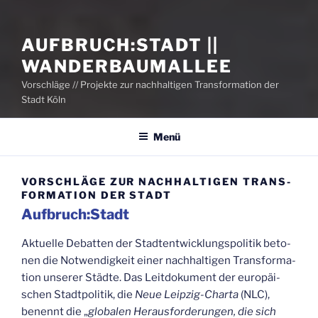
AUFBRUCH:STADT ||
WANDERBAUMALLEE
Vorschläge // Projekte zur nachhaltigen Transformation der
Stadt Köln
Menü
VOR­SCHLÄ­GE ZUR NACH­HAL­TI­GEN TRANS­
FOR­MA­TI­ON DER STADT
Aufbruch:Stadt
Aktu­el­le Debat­ten der Stadt­ent­wick­lungs­po­li­tik beto­
nen die Not­wen­dig­keit einer nach­hal­ti­gen Trans­for­ma­
ti­on unse­rer Städ­te. Das Leit­do­ku­ment der euro­päi­
schen Stadt­po­li­tik, die
Neue Leip­zig-Char­ta
(NLC),
benennt die „
glo­ba­len Her­aus­for­de­run­gen, die sich