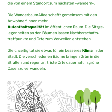
die von einem Stand­ort zum nächs­ten »wan­dern«.
Die Wan­der­baum­Al­lee schafft gemein­sam mit den
Anwohner*innen mehr
Auf­ent­halts­qua­li­tät
im öffent­li­chen Raum. Die Sitz­ge­
le­gen­hei­ten an den Bäu­men las­sen Nach­bar­schafts­
treff­punk­te und Orte zum Ver­wei­len entstehen.
Gleich­zei­tig tut sie etwas für ein bes­se­res
Kli­ma
in der
Stadt. Die ver­schie­de­nen Bäu­me brin­gen Grün in die
Stra­ßen und regen an, tris­te Orte dau­er­haft in grü­ne
Oasen zu verwandeln.