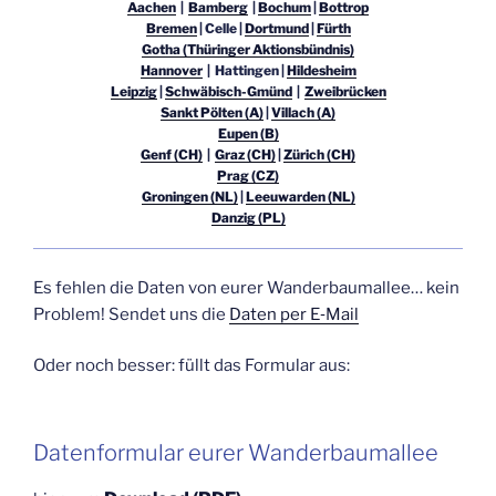
Aachen
|
Bam­berg
|
Bochum
|
Bot­trop
Bre­men
| Cel­le |
Dort­mund
|
Fürth
Gotha (Thü­rin­ger Aktionsbündnis)
Han­no­ver
| Hat­tin­gen |
Hil­des­heim
Leip­zig
|
Schwä­bisch-Gmünd
|
Zwei­brü­cken
Sankt Pöl­ten (A)
|
Vil­lach (A)
Eupen (B)
Genf (CH)
|
Graz (CH)
|
Zürich (CH)
Prag (CZ)
Gro­nin­gen (NL)
|
Lee­u­war­den (NL)
Dan­zig (PL)
Es feh­len die Daten von eurer Wan­der­baum­al­lee… kein
Pro­blem! Sen­det uns die
Daten per E‑Mail
Oder noch bes­ser: füllt das For­mu­lar aus:
Daten­for­mu­lar eurer Wanderbaumallee