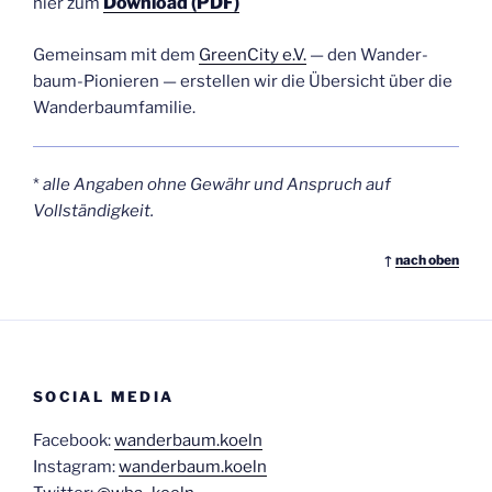
Down­load (PDF)
hier zum
Gemein­sam mit dem
Green­Ci­ty e.V.
— den Wan­der­
baum-Pio­nie­ren — erstel­len wir die Über­sicht über die
Wanderbaumfamilie.
*
alle Anga­ben ohne Gewähr und Anspruch auf
Vollständigkeit.
↑
nach oben
SOCIAL MEDIA
Facebook:
wanderbaum.koeln
Instagram:
wanderbaum.koeln