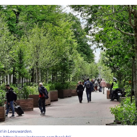
rl in Lee­u­war­den.