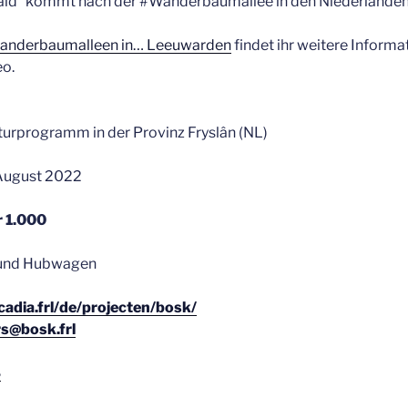
ald“ kommt nach der #Wan­der­baum­al­lee in den Nie­der­lan­de
n­der­baum­al­leen in… Lee­u­war­den
fin­det ihr wei­te­re Infor­ma
eo.
tur­pro­gramm in der Pro­vinz Frys­lân (NL)
. August 2022
r 1.000
en und Hubwagen
cadia.frl/de/projecten/bosk/
s@bosk.frl
8