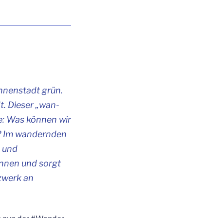
Innen­stadt grün.
t. Die­ser „wan­
e: Was kön­nen wir
? Im wan­dern­den
n und
in­nen und sorgt
tz­werk an