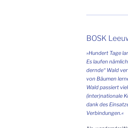
BOSK Lee­u­
»Hun­dert Tage lan
Es lau­fen näm­lic
dern­de“ Wald ver
von Bäu­men ler­n
Wald pas­siert vie
(inter)nationale K
dank des Ein­sat­ze
Verbindungen.«