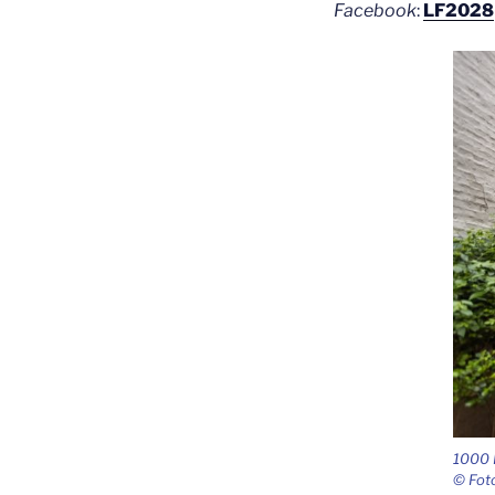
Face­book
:
LF2028
1000 B
© Foto