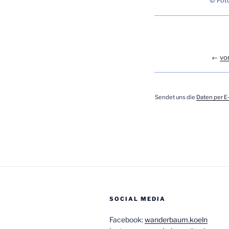
© Foto
←
vor
Sen­det uns die
Daten per E
SOCIAL MEDIA
Facebook:
wanderbaum.koeln