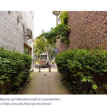
äu­me auf Wan­der­schaft in Lee­u­war­den.
: https://arcadia.frl/projecten/bosk/