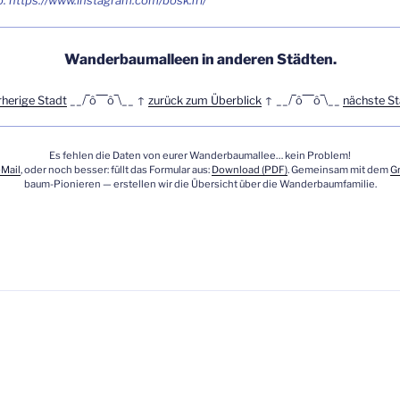
: https://www.instagram.com/bosk.frl/
Wan­der­baum­al­leen in ande­ren Städten.
­he­ri­ge Stadt
__/‾ô‾‾‾ô‾\__ ↑
zurück zum Über­blick
↑ __/‾ô‾‾‾ô‾\__
nächs­te S
Es feh­len die Daten von eurer Wan­der­baum­al­lee… kein Problem!
‑Mail
, oder noch bes­ser: füllt das For­mu­lar aus:
Down­load (PDF)
. Gemein­sam mit dem
Gr
baum-Pio­nie­ren — erstel­len wir die Über­sicht über die Wanderbaumfamilie.