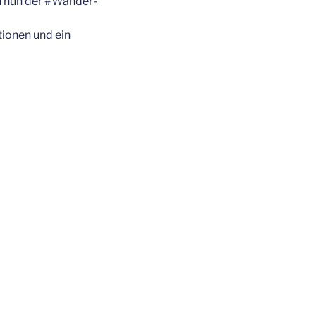
n nun der #Wan­der­
­tio­nen und ein