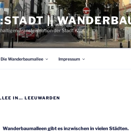
:STADT || WANDERB
hhaltigen Transformation der Stadt Köln
Die Wan­der­baum­al­lee
Impres­sum
L­LEE IN… LEEUWARDEN
Wan­der­baum­al­leen gibt es inzwi­schen in vie­len Städten.