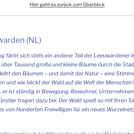
Hier geht es zurück zum Überblick
war­den (NL)
g färbt sich stets ein ande­rer Teil der Lee­u­war­de­ner 
h über Tau­send gro­ße und klei­ne Bäu­me durch die Stad
­leiht den Bäu­men – und damit der Natur – eine Stim­m
en und wie blickt der Wald auf die Welt der Men­schen
l, er ist stän­dig in Bewe­gung. Bewoh­ner, Unter­neh­me
ünst­ler tra­gen dazu bei. Der Wald spielt so mit Ihren S
s von Hun­der­ten Frei­wil­li­gen für ein neu­es Wur­zel­ne