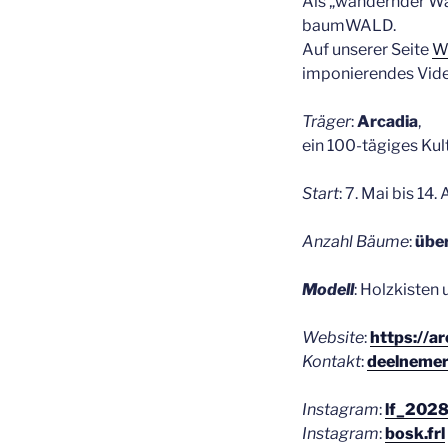
Als „wan­dern­der W
baum­WALD.
Auf unse­rer Sei­te
Wa
impo­nie­ren­des Vid
Trä­ger
:
Arca­dia
,
ein 100-tägi­ges Kul­
Start
: 7. Mai bis 14
Anzahl Bäu­me
:
übe
Modell
: Holz­kis­t
Web­site
:
https://ar
Kon­takt
:
deelnemer
Insta­gram
:
lf_202
Insta­gram
:
bosk.frl