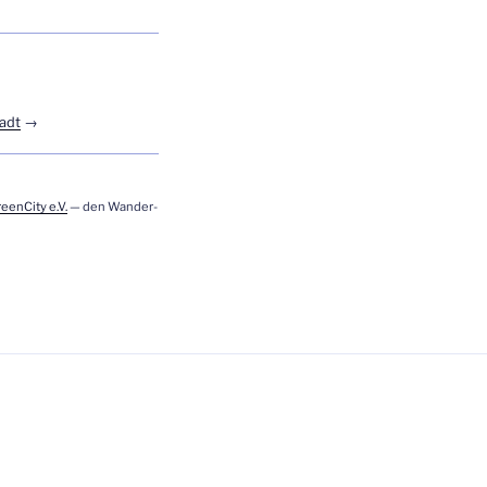
tadt
→
een­Ci­ty e.V.
— den Wan­der­