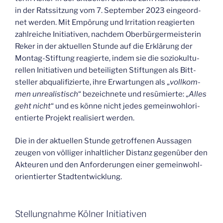
in der Rats­sit­zung vom 7. Sep­tem­ber 2023 ein­ge­ord­
net wer­den. Mit Empö­rung und Irri­ta­ti­on reagier­ten
zahl­rei­che Initia­ti­ven, nach­dem Ober­bür­ger­meis­te­rin
Reker in der aktu­el­len Stun­de auf die Erklä­rung der
Mon­tag-Stif­tung reagier­te, indem sie die sozio­kul­tu­
rel­len Initia­ti­ven und betei­lig­ten Stif­tun­gen als Bitt­
stel­ler abqua­li­fi­zier­te, ihre Erwar­tun­gen als „
voll­kom­
men unrea­lis­tisch
“ bezeich­ne­te und resü­mier­te: „
Alles
geht nicht
“ und es kön­ne nicht jedes gemein­wohl­ori­
en­tier­te Pro­jekt rea­li­siert werden.
Die in der aktu­el­len Stun­de getrof­fe­nen Aus­sa­gen
zeu­gen von völ­li­ger inhalt­li­cher Distanz gegen­über den
Akteu­ren und den Anfor­de­run­gen einer gemein­wohl­
ori­en­tier­ter Stadtentwicklung.
Stel­lung­nah­me Köl­ner Initiativen