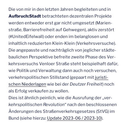
Die von mir in den letz­ten Jah­ren beglei­te­ten und in
Aufbruch:Stadt
betrach­te­ten dezen­tra­len Pro­jek­te
wer­den ent­we­der erst gar nicht umge­setzt (Mari­en­
stra­ße, Bar­rie­re­frei­heit auf Geh­we­gen), aktiv zer­stört
(#Unite­dEi­fel­wall) oder enden im belang­lo­sen und
inhalt­lich redu­zier­ten Klein-Klein (Ver­kehrs­ver­su­che).
Die ange­pass­te und nach­träg­lich von jeg­li­cher städ­te­
bau­li­chen Per­spek­ti­ve befrei­te zwei­te Pha­se des Ver­
kehrs­ver­suchs Ven­lo­er Stra­ße steht bei­spiel­haft dafür,
wie Poli­tik und Ver­wal­tung dann auch noch ver­su­chen,
ver­kehrs­po­li­ti­schen Still­stand (gepaart mit
juris­ti­
schen Nie­der­la­gen
wie bei der
Deut­zer Frei­heit
) noch
als Erfolg ver­kau­fen zu wollen.
Dies ist ähn­lich pein­lich, wie die Aus­ru­fung der „
ver­
kehrs­po­li­ti­schen Revo­lu­ti­on
“ nach den beschlos­se­nen
Ände­run­gen des Stra­ßen­ver­kehrs­ge­set­zes (StVG) im
Bund (sie­he hier­zu:
Update 2023-06 / 2023-10
).