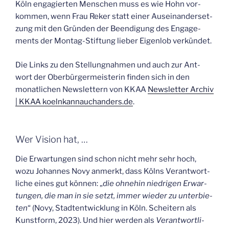
Köln enga­gier­ten Men­schen muss es wie Hohn vor­
kom­men, wenn Frau Reker statt einer Aus­ein­an­der­set­
zung mit den Grün­den der Been­di­gung des Enga­ge­
ments der Mon­tag-Stif­tung lie­ber Eigen­lob verkündet.
Die Links zu den Stel­lung­nah­men und auch zur Ant­
wort der Ober­bür­ger­meis­te­rin fin­den sich in den
monat­li­chen News­let­tern von KKAA
News­let­ter Archiv
| KKAA koelnkannauchanders.de
.
Wer Visi­on hat, …
Die Erwar­tun­gen sind schon nicht mehr sehr hoch,
wozu Johan­nes Novy anmerkt, dass Kölns Ver­ant­wort­
li­che eines gut kön­nen: „
die ohne­hin nied­ri­gen Erwar­
tun­gen, die man in sie setzt, immer wie­der zu unter­bie­
ten
“ (Novy, Stadt­ent­wick­lung in Köln. Schei­tern als
Kunst­form, 2023). Und hier wer­den als
Ver­ant­wort­li­