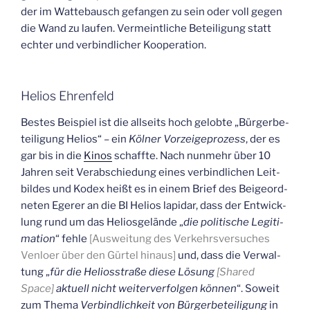
der im Wat­te­bausch gefan­gen zu sein oder voll gegen
die Wand zu lau­fen. Ver­meint­li­che Betei­li­gung statt
ech­ter und ver­bind­li­cher Kooperation.
Heli­os Ehrenfeld
Bes­tes Bei­spiel ist die all­seits hoch gelob­te „Bür­ger­be­
tei­li­gung Heli­os“ – ein
Köl­ner Vor­zei­ge­pro­zess
, der es
gar bis in die
Kinos
schaff­te. Nach nun­mehr über 10
Jah­ren seit Ver­ab­schie­dung eines ver­bind­li­chen Leit­
bil­des und Kodex heißt es in einem Brief des Bei­geord­
ne­ten Ege­rer an die BI Heli­os lapi­dar, dass der Ent­wick­
lung rund um das Helios­ge­län­de „
die poli­ti­sche Legi­ti­
ma­ti­on
“ feh­le
[Aus­wei­tung des Ver­kehrs­ver­su­ches
Ven­lo­er über den Gür­tel hin­aus]
und, dass die Ver­wal­
tung „
für die Helios­stra­ße die­se Lösung
[Shared
Space]
aktu­ell nicht wei­ter­ver­fol­gen kön­nen
“. Soweit
zum The­ma
Ver­bind­lich­keit von Bür­ger­be­tei­li­gung
in