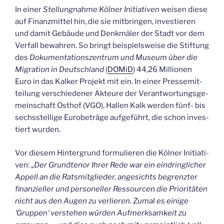
In einer
Stel­lung­nah­me Köl­ner Initia­ti­ven
wei­sen die­se
auf Finanz­mit­tel hin, die sie mit­brin­gen, inves­tie­ren
und damit Gebäu­de und Denk­mä­ler der Stadt vor dem
Ver­fall bewah­ren. So bringt bei­spiels­wei­se die Stif­tung
des
Doku­men­ta­ti­ons­zen­trum und Muse­um über die
Migra­ti­on in Deutsch­land
(
DOMiD
) 44,26 Mil­lio­nen
Euro in das Kal­ker Pro­jekt mit ein. In einer Pres­se­mit­
tei­lung ver­schie­de­ner Akteu­re der Ver­ant­wor­tungs­ge­
mein­schaft Ost­hof (VGO), Hal­len Kalk wer­den fünf- bis
sechs­stel­li­ge Euro­be­trä­ge auf­ge­führt, die schon inves­
tiert wurden.
Vor die­sem Hin­ter­grund for­mu­lie­ren die Köl­ner Initia­ti­
ven: „
Der Grund­te­nor Ihrer Rede war ein ein­dring­li­cher
Appell an die Rats­mit­glie­der, ange­sichts begrenz­ter
finan­zi­el­ler und per­so­nel­ler Res­sour­cen die Prio­ri­tä­ten
nicht aus den Augen zu ver­lie­ren. Zumal es eini­ge
‘Grup­pen‘ ver­ste­hen wür­den Auf­merk­sam­keit zu