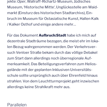
jek­te:
Oper
, Wall­raff-Rich­artz-Muse­um, Jüdi­sches
Muse­um, ‘His­to­ri­sche Mit­te‘, Unglücks­stel­le am Waid­
markt (Ein­sturz des his­to­ri­schen Stadt­ar­chivs), Ein­
bruch im Muse­um für Ost­asia­ti­sche Kunst, Hal­len Kalk
/ Kal­ker Ost­hof und eini­ge ande­re mehr…
Für das Doku­ment
Aufbruch:Stadt
habe ich mich auf
dezen­tra­le Stadt­räu­me bezo­gen, die meist ehr im loka­
len Bezug wahr­ge­nom­men wer­den. Der Ver­kehrs­ver­
such Ven­lo­er Stra­ße bekam durch das völ­li­ge Deba­kel
zum Start dann aller­dings noch über­re­gio­na­le Auf­
merk­sam­keit. Das Betei­li­gungs­ver­fah­ren zum Helios­
ge­län­de mit der geplan­ten Inklu­si­ven Uni­ver­si­täts­
schu­le soll­te ursprüng­lich auch über Ehren­feld hin­aus
strah­len.
Von dem Leucht­turm­pro­jekt geht inzwi­schen
aller­dings kei­ne Strahl­kraft mehr aus.
Par­al­le­len