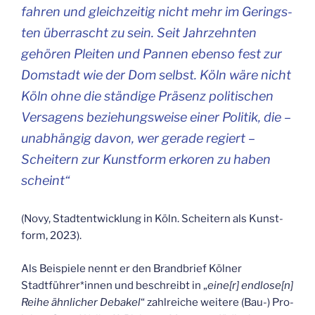
fah­ren und gleich­zei­tig nicht mehr im Gerings­
ten über­rascht zu sein. Seit Jahr­zehn­ten
gehö­ren Plei­ten und Pan­nen eben­so fest zur
Dom­stadt wie der Dom selbst. Köln wäre nicht
Köln ohne die stän­di­ge Prä­senz poli­ti­schen
Ver­sa­gens bezie­hungs­wei­se einer Poli­tik, die –
unab­hän­gig davon, wer gera­de regiert –
Schei­tern zur Kunst­form erko­ren zu haben
scheint
“
(Novy, Stadt­ent­wick­lung in Köln. Schei­tern als Kunst­
form, 2023).
Als Bei­spie­le nennt er den Brand­brief Köl­ner
Stadtführer*innen und beschreibt in „
eine[r] endlose[n]
Rei­he ähn­li­cher Deba­kel
“ zahl­rei­che wei­te­re (Bau-) Pro­