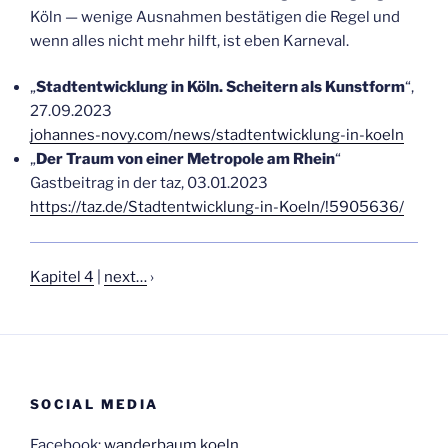
Köln — weni­ge Aus­nah­men bestä­ti­gen die Regel und
wenn alles nicht mehr hilft, ist eben Karneval.
„
Stadt­ent­wick­lung in Köln. Schei­tern als Kunst­form
“,
27.09.2023
johannes-novy.com/news/stadtentwicklung-in-koeln
„
Der Traum von einer Metro­po­le am Rhein
“
Gast­bei­trag in der taz, 03.01.2023
https://taz.de/Stadtentwicklung-in-Koeln/!5905636/
Kapi­tel 4
|
next…
›
SOCIAL MEDIA
Facebook:
wanderbaum.koeln