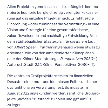
Allen Pro­jek­ten gemein­sam ist die anfäng­lich kom­mu­
ni­zier­te Eupho­rie bei gleich­zei­tig ver­eng­ter Fokus­sie­
rung auf das ein­zel­ne Pro­jekt an sich. Es fehlt(e) die
Ein­ord­nung – oder zumin­dest die Ver­mitt­lung – in eine
Visi­on und Stra­te­gie für eine gesamt­städ­ti­sche,
zukunfts­wei­sen­de und nach­hal­ti­ge Ent­wick­lung. Von
dem städ­te­bau­li­chen
Mas­ter­plan für die Innen­stadt
von
Albert Speer + Part­ner
ist genau­so wenig etwas zu
erken­nen, wie von den ambi­tio­nier­ten Kli­ma­plä­nen
oder der Köl­ner Stadt­stra­te­gie
Per­spek­ti­ven 2030+
(s.
Aufbruch:Stadt, 2.1.1 Köl­ner Per­spek­ti­ven 2030+ ff).
Die zen­tra­len Groß­pro­jek­te ste­cken im finan­zi­el­len
Desas­ter, einer mut- und ideen­lo­sen Poli­tik und einer
dys­funk­tio­na­len Ver­wal­tung fest. So muss­te im
August 2022 ange­kün­digt wer­den, sämt­li­che Groß­pro­
jek­te „
auf den Prüf­stand
“ zu holen und ggf. auf Eis
zu legen.