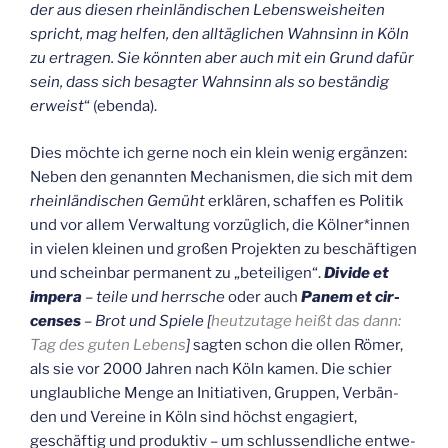
der aus die­sen rhein­län­di­schen Lebens­weis­hei­ten
spricht, mag hel­fen, den all­täg­li­chen Wahn­sinn in Köln
zu ertra­gen. Sie könn­ten aber auch mit ein Grund dafür
sein, dass sich besag­ter Wahn­sinn als so bestän­dig
erweist
“ (eben­da).
Dies möch­te ich ger­ne noch ein klein wenig ergän­zen:
Neben den genann­ten Mecha­nis­men, die sich mit dem
rhein­län­di­schen Gemüht
erklä­ren, schaf­fen es Poli­tik
und vor allem Ver­wal­tung vor­züg­lich, die Kölner*innen
in vie­len klei­nen und gro­ßen Pro­jek­ten zu beschäf­ti­gen
und schein­bar per­ma­nent zu „betei­li­gen“.
Divi­de et
impe­ra
–
tei­le und herr­sche
oder auch
Panem et cir­
cen­ses
–
Brot und Spie­le [
heut­zu­ta­ge heißt das dann:
Tag des guten Lebens
]
sag­ten schon die ollen Römer,
als sie vor 2000 Jah­ren nach Köln kamen. Die schier
unglaub­li­che Men­ge an Initia­ti­ven, Grup­pen, Ver­bän­
den und Ver­ei­ne in Köln sind höchst enga­giert,
geschäf­tig und pro­duk­tiv – um schluss­end­li­che ent­we­