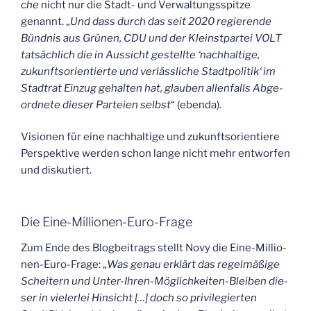
che
nicht nur die Stadt- und Ver­wal­tungs­spit­ze
genannt. „
Und dass durch das seit 2020 regie­ren­de
Bünd­nis aus Grü­nen, CDU und der Kleinst­par­tei VOLT
tat­säch­lich die in Aus­sicht gestell­te ‘nach­hal­ti­ge,
zukunfts­ori­en­tier­te und ver­läss­li­che Stadt­po­li­tik‘ im
Stadt­rat Ein­zug gehal­ten hat, glau­ben allen­falls Abge­
ord­ne­te die­ser Par­tei­en selbst
“ (eben­da).
Visio­nen für eine nach­hal­ti­ge und zukunfts­ori­en­tie­re
Per­spek­ti­ve wer­den schon lan­ge nicht mehr ent­wor­fen
und diskutiert.
Die Eine-Mil­lio­nen-Euro-Fra­ge
Zum Ende des Blog­bei­trags stellt Novy die Eine-Mil­lio­
nen-Euro-Fra­ge: „
Was genau erklärt das regel­mä­ßi­ge
Schei­tern und Unter-Ihren-Mög­lich­kei­ten-Blei­ben die­
ser in vie­ler­lei Hin­sicht […] doch so pri­vi­le­gier­ten