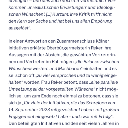
erzeu­gen — und dies auch noch mit ver­meint­lich ‘voll­
kom­men unrea­lis­ti­schen Erwar­tun­gen‘ und ‘ideo­lo­gi­
schen Wün­schen‘. […] Kurz­um: Ihre Kri­tik trifft nicht
den Kern der Sache und hat bei uns allen Empö­rung
aus­ge­löst
“.
In einer Ant­wort an den Zusam­men­schluss Köl­ner
Initia­ti­ven erklär­te Ober­bür­ger­meis­te­rin Reker ihre
Aus­sa­gen mit der Absicht, die gewähl­ten Ver­tre­te­rin­
nen und Ver­tre­ter im Rat mögen „
die Balan­ce zwi­schen
Wün­schens­wer­tem und Mach­ba­ren
“ ein­hal­ten und es
sei schon oft „
zu viel ver­spro­chen und zu wenig ein­ge­
hal­ten
“ wor­den. Frau Reker betont, dass „
eine par­al­le­le
Umset­zung all der vor­ge­stell­ten Wün­sche
“ nicht mög­
lich sei, um zum Ende noch ein­mal zu beto­nen, dass sie
sich ja „
für vie­le der Initia­ti­ven, die das Schrei­ben vom
14. Sep­tem­ber 2023 mit­ge­zeich­net haben, mit gro­ßem
Enga­ge­ment ein­ge­setzt habe – und zwar mit Erfolg
“.
Den betei­lig­ten Initia­ti­ven und den seit vie­len Jah­ren in