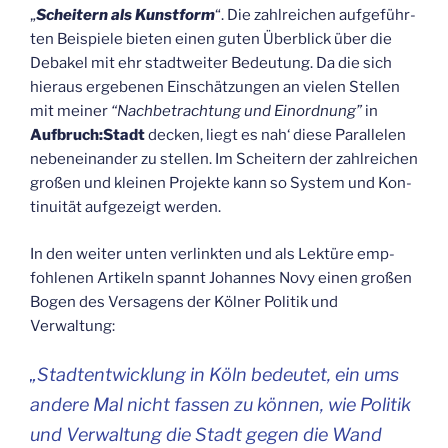
„
Schei­tern als Kunst­form
“. Die zahl­rei­chen auf­ge­führ­
ten Bei­spie­le bie­ten einen guten Über­blick über die
Deba­kel mit ehr stadt­wei­ter Bedeu­tung. Da die sich
hier­aus erge­be­nen Ein­schät­zun­gen an vie­len Stel­len
mit mei­ner
“Nach­be­trach­tung und Ein­ord­nung”
in
Aufbruch:Stadt
decken, liegt es nah‘ die­se Par­al­le­len
neben­ein­an­der zu stel­len. Im Schei­tern der zahl­rei­chen
gro­ßen und klei­nen Pro­jek­te kann so Sys­tem und Kon­
ti­nui­tät auf­ge­zeigt werden.
In den wei­ter unten ver­link­ten und als Lek­tü­re emp­
foh­le­nen Arti­keln spannt Johan­nes Novy einen gro­ßen
Bogen des Ver­sa­gens der Köl­ner Poli­tik und
Verwaltung:
„
Stadt­ent­wick­lung in Köln bedeu­tet, ein ums
ande­re Mal nicht fas­sen zu kön­nen, wie Poli­tik
und Ver­wal­tung die Stadt gegen die Wand