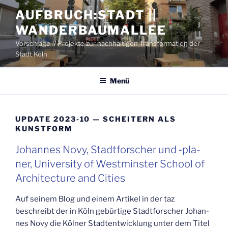
Zum
AUFBRUCH:STADT ||
Inhalt
WANDERBAUMALLEE
springen
Vorschläge // Projekte zur nachhaltigen Transformation der
Stadt Köln
Menü
UPDATE 2023-10 — SCHEI­TERN ALS
KUNSTFORM
Johan­nes Novy, Stadt­for­scher und ‑pla­
ner, Uni­ver­si­ty of West­mins­ter School of
Archi­tec­tu­re and Cities
Auf sei­nem Blog und einem Arti­kel in der taz
beschreibt der in Köln gebür­ti­ge Stadt­for­scher Johan­
nes Novy die Köl­ner Stadt­ent­wick­lung unter dem Titel