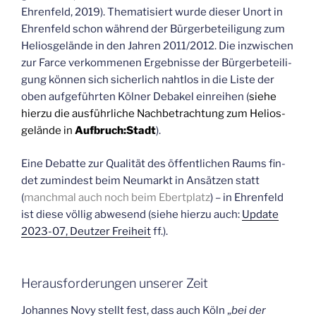
Ehren­feld, 2019). The­ma­ti­siert wur­de die­ser Unort in
Ehren­feld schon wäh­rend der Bür­ger­be­tei­li­gung zum
Helios­ge­län­de in den Jah­ren 2011/2012. Die inzwi­schen
zur Far­ce ver­kom­me­nen Ergeb­nis­se der Bür­ger­be­tei­li­
gung kön­nen sich sicher­lich naht­los in die Lis­te der
oben auf­ge­führ­ten Köl­ner Deba­kel ein­rei­hen (
sie­he
hier­zu die aus­führ­li­che Nach­be­trach­tung zum Helios­
ge­län­de in
Aufbruch:Stadt
).
Eine Debat­te zur Qua­li­tät des öffent­li­chen Raums fin­
det zumin­dest beim Neu­markt in Ansät­zen statt
(
manch­mal auch noch beim Ebert­platz
) – in Ehren­feld
ist die­se völ­lig abwe­send (sie­he hier­zu auch:
Update
2023-07, Deut­zer Frei­heit
ff.).
Her­aus­for­de­run­gen unse­rer Zeit
Johan­nes Novy stellt fest, dass auch Köln „
bei der