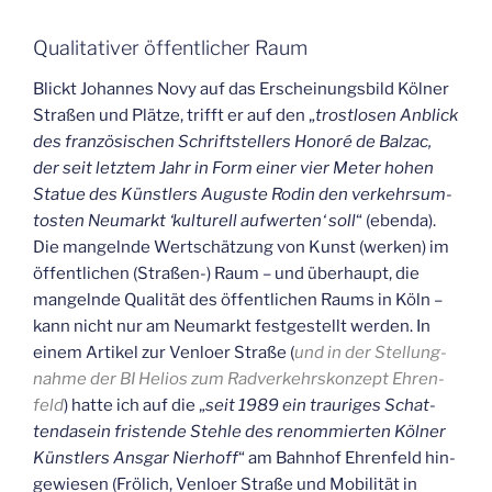
Qua­li­ta­ti­ver öffent­li­cher Raum
Blickt Johan­nes Novy auf das Erschei­nungs­bild Köl­ner
Stra­ßen und Plät­ze, trifft er auf den „
trost­lo­sen Anblick
des fran­zö­si­schen Schrift­stel­lers Hono­ré de Bal­zac,
der seit letz­tem Jahr in Form einer vier Meter hohen
Sta­tue des Künst­lers Augus­te Rodin den ver­kehrsum­
tos­ten Neu­markt ‘kul­tu­rell auf­wer­ten‘ soll
“ (eben­da).
Die man­geln­de Wert­schät­zung von Kunst (wer­ken) im
öffent­li­chen (Stra­ßen-) Raum – und über­haupt, die
man­geln­de Qua­li­tät des öffent­li­chen Raums in Köln –
kann nicht nur am Neu­markt fest­ge­stellt wer­den. In
einem Arti­kel zur Ven­lo­er Stra­ße (
und in der Stel­lung­
nah­me der BI Heli­os zum Rad­ver­kehrs­kon­zept Ehren­
feld
) hat­te ich auf die „
seit 1989 ein trau­ri­ges Schat­
ten­da­sein fris­ten­de Steh­le des renom­mier­ten Köl­ner
Künst­lers Ans­gar Nier­hoff
“ am Bahn­hof Ehren­feld hin­
ge­wie­sen (Frölich, Ven­lo­er Stra­ße und Mobi­li­tät in