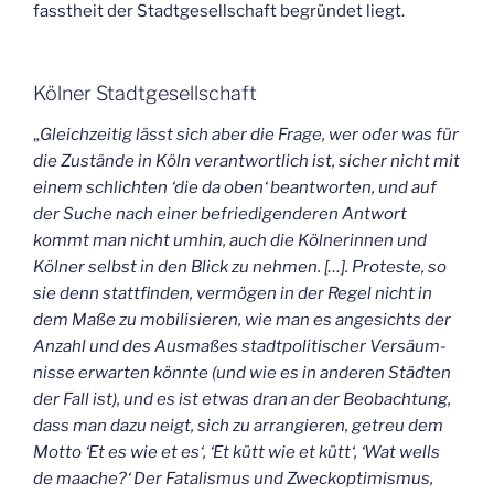
fasst­heit der Stadt­ge­sell­schaft begrün­det liegt.
Köl­ner Stadtgesellschaft
„
Gleich­zei­tig lässt sich aber die Fra­ge, wer oder was für
die Zustän­de in Köln ver­ant­wort­lich ist, sicher nicht mit
einem schlich­ten ‘die da oben‘ beant­wor­ten, und auf
der Suche nach einer befrie­di­gen­de­ren Ant­wort
kommt man nicht umhin, auch die Köl­ne­rin­nen und
Köl­ner selbst in den Blick zu neh­men. […]. Pro­tes­te, so
sie denn statt­fin­den, ver­mö­gen in der Regel nicht in
dem Maße zu mobi­li­sie­ren, wie man es ange­sichts der
Anzahl und des Aus­ma­ßes stadt­po­li­ti­scher Ver­säum­
nis­se erwar­ten könn­te (und wie es in ande­ren Städ­ten
der Fall ist), und es ist etwas dran an der Beob­ach­tung,
dass man dazu neigt, sich zu arran­gie­ren, getreu dem
Mot­to ‘Et es wie et es‘, ‘Et kütt wie et kütt‘, ‘Wat wells
de maa­che?‘ Der Fata­lis­mus und Zweck­op­ti­mis­mus,