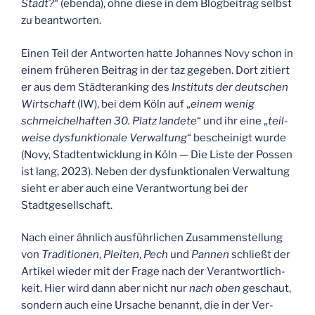
Stadt?
“ (eben­da), ohne die­se in dem Blog­bei­trag selbst
zu beantworten.
Einen Teil der Ant­wor­ten hat­te Johan­nes Novy schon in
einem frü­he­ren Bei­trag in der taz gege­ben. Dort zitiert
er aus dem Städ­te­ran­king des
Insti­tuts der deut­schen
Wirt­schaft
(IW), bei dem Köln auf „
einem wenig
schmei­chel­haf­ten 30. Platz lan­de­te
“ und ihr eine „
teil­
wei­se dys­funk­tio­na­le Ver­wal­tung
“ beschei­nigt wur­de
(Novy, Stadt­ent­wick­lung in Köln — Die Lis­te der Pos­sen
ist lang, 2023). Neben der dys­funk­tio­na­len Ver­wal­tung
sieht er aber auch eine Ver­ant­wor­tung bei der
Stadtgesellschaft.
Nach einer ähn­lich aus­führ­li­chen Zusam­men­stel­lung
von
Tra­di­tio­nen
,
Plei­ten
,
Pech
und
Pan­nen
schließt der
Arti­kel wie­der mit der Fra­ge nach der Ver­ant­wort­lich­
keit. Hier wird dann aber nicht nur
nach oben
geschaut,
son­dern auch eine Ursa­che benannt, die in der Ver­