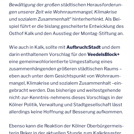
Bewäl­ti­gung der gro­ßen städ­ti­schen Her­aus­for­de­run­
gen unse­rer Zeit wie Wohn­raum­man­gel, Kli­ma­kri­se
und sozia­lem Zusam­men­halt
“ hin­ter­her­hinkt. Als Bei­
spiel führt er die bis­lang geschei­ter­te Ent­wick­lung des
Ost­hof Kalk und den Aus­stieg der Mon­tag-Stif­tung an.
Wie auch in Kalk, soll­te mit
Aufbruch:Stadt
und dem
dar­in ent­hal­te­nem Vor­schlag für den
Veedels­Block+
eine gemein­wohl­ori­en­tier­te Umge­stal­tung eines
zusam­men­hän­gen­den grö­ße­ren städ­ti­schen Raums –
eben auch unter dem Gesichts­punkt von Wohn­raum­
man­gel, Kli­ma­kri­se und sozia­lem Zusam­men­halt –ein­
ge­bracht wer­den. Das bis­he­ri­ge und wei­test­ge­hen­de
nicht-zur-Kennt­nis-neh­mens die­ses Vor­schlags in der
Köl­ner Poli­tik, Ver­wal­tung und Stadt­ge­sell­schaft lässt
aller­dings kei­ne Hoff­nung auf Bes­se­rung aufkommen.
Eben­so kann die Reak­ti­on der Köl­ner Ober­bür­ger­meis­
te­rin Reker in der aktu­el­len Stun­de zum
Kalk­de­sas­ter