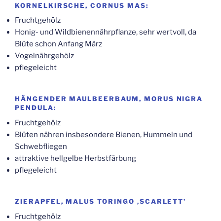
KOR­NEL­KIR­SCHE, COR­NUS MAS:
Frucht­ge­hölz
Honig- und Wild­bie­nen­nähr­pflan­ze, sehr wert­voll, da
Blü­te schon Anfang März
Vogel­nähr­ge­hölz
pfle­ge­leicht
HÄN­GEN­DER MAUL­BEER­BAUM, MORUS NIGRA
PENDULA:
Frucht­ge­hölz
Blü­ten näh­ren ins­be­son­de­re Bie­nen, Hum­meln und
Schwebfliegen
attrak­ti­ve hell­gel­be Herbstfärbung
pfle­ge­leicht
ZIER­AP­FEL, MALUS TORIN­GO ‚SCAR­LETT’
Frucht­ge­hölz