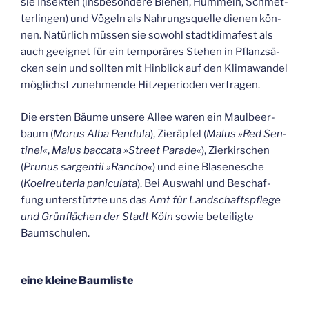
sie Insek­ten (ins­be­son­de­re Bie­nen, Hum­meln, Schmet­
ter­lin­gen) und Vögeln als Nah­rungs­quel­le die­nen kön­
nen. Natür­lich müs­sen sie sowohl stadt­kli­ma­fest als
auch geeig­net für ein tem­po­rä­res Ste­hen in Pflanz­sä­
cken sein und soll­ten mit Hin­blick auf den Kli­ma­wan­del
mög­lichst zuneh­men­de Hit­ze­pe­ri­oden vertragen.
Die ers­ten Bäu­me unse­re Allee waren ein Maul­beer­
baum (
Morus Alba Pen­du­la
), Zier­äp­fel (
Malus »Red Sen­
ti­nel«
,
Malus bac­ca­ta »Street Para­de«
), Zier­kir­schen
(
Pru­nus sar­gen­tii »Rancho«
) und eine Bla­sen­esche
(
Koel­reu­te­ria pani­cu­la­ta
). Bei Aus­wahl und Beschaf­
fung unter­stütz­te uns das
Amt für Land­schafts­pfle­ge
und Grün­flä­chen der Stadt Köln
sowie betei­lig­te
Baumschulen.
eine klei­ne Baumliste