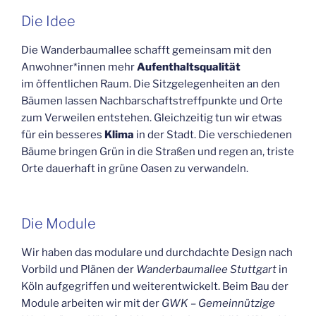
Die Idee
Die Wan­der­baum­al­lee schafft gemein­sam mit den
Anwohner*innen mehr
Auf­ent­halts­qua­li­tät
im öffent­li­chen Raum. Die Sitz­ge­le­gen­hei­ten an den
Bäu­men las­sen Nach­bar­schafts­treff­punk­te und Orte
zum Ver­wei­len ent­ste­hen. Gleich­zei­tig tun wir etwas
für ein bes­se­res
Kli­ma
in der Stadt. Die ver­schie­de­nen
Bäu­me brin­gen Grün in die Stra­ßen und regen an, tris­te
Orte dau­er­haft in grü­ne Oasen zu verwandeln.
Die Modu­le
Wir haben das modu­la­re und durch­dach­te Design nach
Vor­bild und Plä­nen der
Wan­der­baum­al­lee Stutt­gart
in
Köln auf­ge­grif­fen und wei­ter­ent­wi­ckelt. Beim Bau der
Modu­le arbei­ten wir mit der
GWK – Gemein­nüt­zi­ge