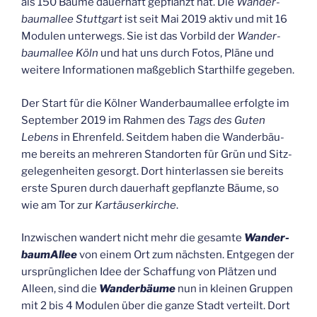
als 150 Bäu­me dau­er­haft gepflanzt hat. Die
Wan­der­
baum­al­lee Stutt­gart
ist seit Mai 2019 aktiv und mit 16
Modu­len unter­wegs. Sie ist das Vor­bild der
Wan­der­
baum­al­lee Köln
und hat uns durch Fotos, Plä­ne und
wei­te­re Infor­ma­tio­nen maß­geb­lich Start­hil­fe gegeben.
Der Start für die Köl­ner Wan­der­baum­al­lee erfolg­te im
Sep­tem­ber 2019 im Rah­men des
Tags des Guten
Lebens
in Ehren­feld. Seit­dem haben die Wan­der­bäu­
me bereits an meh­re­ren Stand­or­ten für Grün und Sitz­
ge­le­gen­hei­ten gesorgt. Dort hin­ter­las­sen sie bereits
ers­te Spu­ren durch dau­er­haft gepflanz­te Bäu­me, so
wie am Tor zur
Kar­täu­ser­kir­che
.
Inzwi­schen wan­dert nicht mehr die gesam­te
Wan­der­
baum­Al­lee
von einem Ort zum nächs­ten. Ent­ge­gen der
ursprüng­li­chen Idee der Schaf­fung von Plät­zen und
Alleen, sind die
Wan­der­bäu­me
nun in klei­nen Grup­pen
mit 2 bis 4 Modu­len über die gan­ze Stadt ver­teilt. Dort