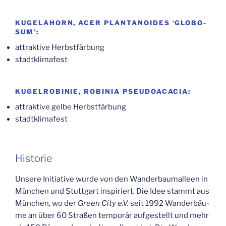
KUGEL­AHORN, ACER PLANTA­NOIDES ‘GLO­BO­
SUM’:
attrak­ti­ve Herbstfärbung
stadt­kli­ma­fest
KUGEL­RO­BI­NIE, ROBI­NIA PSEUDOACACIA:
attrak­ti­ve gel­be Herbstfärbung
stadt­kli­ma­fest
His­to­rie
Unse­re Initia­ti­ve wur­de von den Wan­der­baum­al­leen in
Mün­chen und Stutt­gart inspi­riert. Die Idee stammt aus
Mün­chen, wo der
Green City e.V.
seit 1992 Wan­der­bäu­
me an über 60 Stra­ßen tem­po­rär auf­ge­stellt und mehr