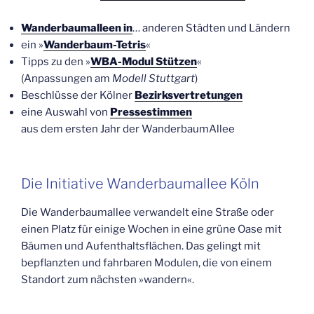
Wan­der­baum­al­leen in
… ande­ren Städ­ten und Ländern
ein »
Wan­der­baum-Tetris
«
Tipps zu den »
WBA-Modul Stüt­zen
«
(Anpas­sun­gen am
Modell Stutt­gart
)
Beschlüs­se der Köl­ner
Bezirks­ver­tre­tun­gen
eine Aus­wahl von
Pres­se­stim­men
aus dem ers­ten Jahr der WanderbaumAllee
Die Initia­ti­ve Wan­der­baum­al­lee Köln
Die Wan­der­baum­al­lee ver­wan­delt eine Stra­ße oder
einen Platz für eini­ge Wochen in eine grü­ne Oase mit
Bäu­men und Auf­ent­halts­flä­chen. Das gelingt mit
bepflanz­ten und fahr­ba­ren Modu­len, die von einem
Stand­ort zum nächs­ten »wan­dern«.