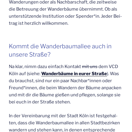
Wan­de­run­gen oder als Nach­bar­schaft, die zeit­wei­se
die Betreu­ung der Wan­der­bäu­me über­nimmt. Ob als
unter­stüt­zen­de Insti­tu­ti­on oder Spender*in. Jeder Bei­
trag ist herz­lich willkommen.
Kommt die Wan­der­baum­al­lee auch in
unse­re Straße?
Na klar, nimm dazu ein­fach Kon­takt
mit uns
dem VCD
Köln auf (sie­he:
Wan­der­bäu­me in eurer Stra­ße
). Was
du brauchst, sind nur ein paar Nachbar*innen oder
Freund*innen, die beim Wan­dern der Bäu­me anpa­cken
und mit dir die Bäu­me gie­ßen und pfle­gen, solan­ge sie
bei euch in der Stra­ße stehen.
In der Ver­ein­ba­rung mit der Stadt Köln ist fest­ge­hal­
ten, dass die Wan­der­baum­al­lee in allen Stadt­be­zir­ken
wan­dern und ste­hen kann, in denen ent­spre­chen­de