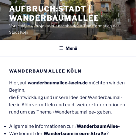
Zum
AUFBRUCH:STADT ||
Inhalt
WANDERBAUMALLEE
springen
Vorschläge // Projekte zur nachhaltigen Transformation der
Stadt Köln
Menü
WAN­DER­BAUM­AL­LEE KÖLN
Hier, auf
wanderbaumallee-koeln.de
möch­ten wir den
Beginn,
die Ent­wick­lung und unse­re Idee der Wan­der­baum­al­
lee in Köln ver­mit­teln und euch wei­te­re Infor­ma­tio­nen
rund um das The­ma »Wan­der­baum­al­lee« geben.
All­ge­mei­ne Infor­ma­tio­nen zur »
Wan­der­baum­Al­lee
«
Wie kommt der
Wan­der­baum in eure Stra­ße
?