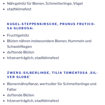
Nähr­ge­hölz für Bie­nen, Schmet­ter­lin­ge, Vögel
stadt­kli­ma­fest
KUGEL-STEP­PEN­KIR­SCHE, PRU­NUS FRU­TI­CO­
SA GLOBOSA:
Frucht­ge­hölz
Blü­ten näh­ren ins­be­son­de­re Bie­nen, Hum­meln und
Schwebfliegen
duf­ten­de Blüten
hit­ze­ver­träg­lich, stadtklimafest
ZWERG-SILBERLINDE, TILIA TOMENT­O­SA ‚SIL­
VER GLOBE’
Bie­nen­nähr­pflan­ze, wert­vol­ler für Schmet­ter­lin­ge und
Falter
duf­ten­de Blüten
hit­ze­ver­träg­lich, stadtklimafest