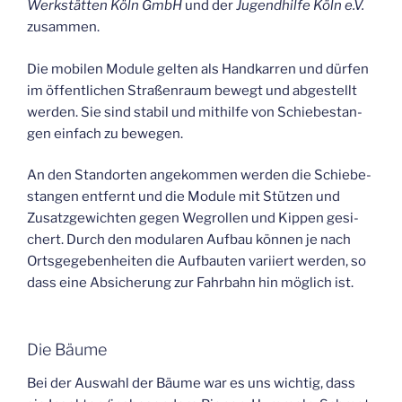
Werk­stät­ten Köln GmbH
und der
Jugend­hil­fe Köln e.V.
zusammen.
Die mobi­len Modu­le gel­ten als Hand­kar­ren und dür­fen
im öffent­li­chen Stra­ßen­raum bewegt und abge­stellt
wer­den. Sie sind sta­bil und mit­hil­fe von Schie­be­stan­
gen ein­fach zu bewegen.
An den Stand­or­ten ange­kom­men wer­den die Schie­be­
stan­gen ent­fernt und die Modu­le mit Stüt­zen und
Zusatz­ge­wich­ten gegen Weg­rol­len und Kip­pen gesi­
chert. Durch den modu­la­ren Auf­bau kön­nen je nach
Orts­ge­ge­ben­hei­ten die Auf­bau­ten vari­iert wer­den, so
dass eine Absi­che­rung zur Fahr­bahn hin mög­lich ist.
Die Bäu­me
Bei der Aus­wahl der Bäu­me war es uns wich­tig, dass