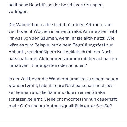
poli­ti­sche
Beschlüs­se der Bezirks­ver­tre­tun­gen
vorliegen.
Die Wan­der­baum­al­lee bleibt für einen Zeit­raum von
vier bis acht Wochen in eurer Stra­ße. Am meis­ten habt
ihr was von den Bäu­men, wenn ihr sie aktiv nutzt. Wie
wäre es zum Bei­spiel mit einem Begrü­ßungs­fest zur
Ankunft, regel­mä­ßi­gem Kaf­fee­klatsch mit der Nach­
bar­schaft oder Aktio­nen zusam­men mit benach­bar­ten
Initia­ti­ven, Kin­der­gär­ten oder Schulen?
In der Zeit bevor die Wan­der­baum­al­lee zu einem neu­en
Stand­ort zieht, habt ihr eure Nach­bar­schaft noch bes­
ser ken­nen und die Baum­mo­du­le in eurer Stra­ße
schät­zen gelernt. Viel­leicht möch­tet ihr nun dau­er­haft
mehr Grün und Auf­ent­halts­qua­li­tät in eurer Straße?