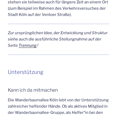
ste­hen sie teil­wei­se auch für län­ge­re Zeit an einem Ort
(zum Bei­spiel im Rah­men des Ver­kehrs­ver­su­ches der
Stadt Köln auf der Ven­lo­er Straße).
Zur ursprüng­li­chen Idee, der Ent­wick­lung und Struk­tur
sie­he auch die aus­führ­li­che Stel­lung­nah­me auf der
Sei­te
Tren­nung
!
Unter­stüt­zung
Kann ich da mitmachen
Die Wan­der­baum­al­lee Köln lebt von der Unter­stüt­zung
zahl­rei­cher hel­fen­der Hän­de. Ob als akti­ves Mit­glied in
der Wan­der­baum­al­lee-Grup­pe, als Helfer*in bei den