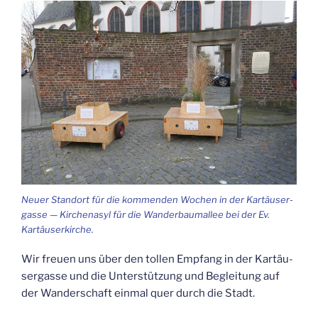
Neu­er Stand­ort für die kom­men­den Wochen in der Kar­täu­ser­
gas­se — Kir­chen­asyl für die Wan­der­baum­al­lee bei der Ev.
Kartäuserkirche.
Wir freu­en uns über den tol­len Emp­fang in der Kar­täu­
ser­gas­se und die Unter­stüt­zung und Beglei­tung auf
der Wan­der­schaft ein­mal quer durch die Stadt.