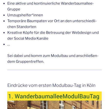
Eine akti­ve und kon­ti­nu­ier­li­che Wanderbaumallee-
Gruppe
Umzugshelfer*innen
Tem­po­rä­re Baum­pa­ten vor Ort an den unter­schied­li­
chen Standorten
Krea­ti­ve Köp­fe für die Betreu­ung der Web­de­sign und
der Social Media Kanäle
…
Sei dabei und komm zum Modul­bau und anschlie­ßen­
dem Gruppentreffen.
Ein­drü­cke vom ers­ten Modul­bau-Tag in Köln