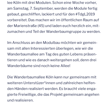
lee Köln mit drei Modu­len. Schon eine Woche vor­her,
am Sams­tag, 7. Sep­tem­ber, wer­den die Modu­le fer­tig
gebaut, geschlif­fen, lackiert und für den #TdgL2019
vor­be­rei­tet. Das machen wir im öffent­li­chen Raum auf
der Mari­en­stra­ße (45) und laden euch herz­lich ein, mit­
zu­ma­chen und Teil der Wan­der­baum­grup­pe zu werden.
Im Anschluss an den Modul­bau möch­ten wir gemein­
sam mit allen Inter­es­sier­ten über­le­gen, wie wir die
Wan­der­baum­al­lee am Tag des guten Lebens prä­sen­
tie­ren und wie es danach wei­ter­ge­hen soll, denn drei
Wan­der­bäu­me sind noch kei­ne Allee!
Die Wan­der­baum­al­lee Köln kann nur gemein­sam mit
wei­te­ren Unterstüzer*innen und zahl­rei­chen hel­fen­
den Hän­den rea­li­siert wer­den. Es braucht vie­le enga­
gier­te Frei­wil­li­ge, die das Pro­jekt gemein­sam ange­hen
und realisieren.