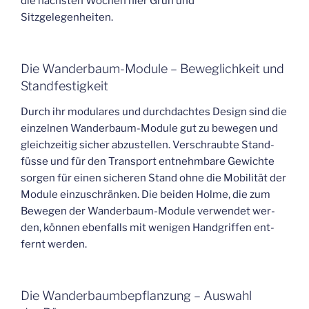
die nächs­ten Wochen hier Grün und
Sitzgelegenheiten.
Die Wan­der­baum-Modu­le – Beweg­lich­keit und
Standfestigkeit
Durch ihr modu­la­res und durch­dach­tes Design sind die
ein­zel­nen Wan­der­baum-Modu­le gut zu bewe­gen und
gleich­zei­tig sicher abzu­stel­len. Ver­schraub­te Stand­
füs­se und für den Trans­port ent­nehm­ba­re Gewich­te
sor­gen für einen siche­ren Stand ohne die Mobi­li­tät der
Modu­le ein­zu­schrän­ken. Die bei­den Hol­me, die zum
Bewe­gen der Wan­der­baum-Modu­le ver­wen­det wer­
den, kön­nen eben­falls mit weni­gen Hand­grif­fen ent­
fernt werden.
Die Wan­der­baum­be­pflan­zung – Aus­wahl