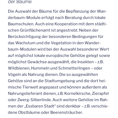
der Bäume
Die Aus­wahl der Bäu­me für die Bepflan­zung der Wan­
der­baum-Modu­le erfolgt nach Bera­tung durch loka­le
Baum­schu­len. Auch eine Koope­ra­ti­on mit dem städ­ti­
schen Grün­flä­chen­amt ist ange­strebt. Neben der
Berück­sich­ti­gung der beson­de­ren Bedin­gun­gen für
das Wachs­tum und die Vege­ta­ti­on in den Wan­der­
baum-Modu­len wird bei der Aus­wahl beson­de­rer Wert
auf mög­lichst loka­le euro­päi­sche Gehöl­ze gelegt sowie
mög­lichst Gewäch­se aus­ge­wählt, die Insek­ten – z.B.
Wild­bie­nen, Hum­meln und Schmet­ter­lin­gen – oder
Vögeln als Nah­rung die­nen. Die so aus­ge­wähl­ten
Gehöl­ze sind an die Stadt­um­ge­bung und die dort hei­
mi­sche Tier­welt ange­passt und kön­nen außer­dem als
Nah­rungs­lie­fe­rant die­nen, z.B. Kor­nel­kir­sche, Zier­ap­fel
oder Zwerg-Sil­ber­lin­de. Auch wei­te­re Gehöl­ze im Rah­
men der „Ess­ba­ren Stadt“ sind denk­bar – z.B. ver­schie­
de­ne Obst­bäu­me oder Beerensträucher.