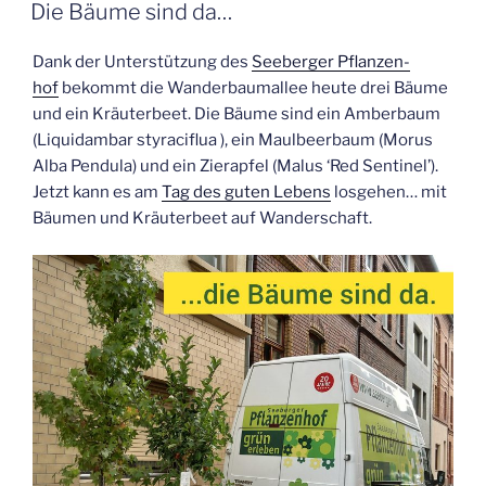
AM
Die Bäu­me sind da…
Dank der Unter­stüt­zung des
See­ber­ger Pflan­zen­
hof
bekommt die Wan­der­baum­al­lee heu­te drei Bäu­me
und ein Kräu­ter­beet. Die Bäu­me sind ein Amber­baum
(Liqui­dam­bar sty­ra­ciflua ), ein Maul­beer­baum (Morus
Alba Pen­du­la) und ein Zier­ap­fel (Malus ‘Red Sen­ti­nel’).
Jetzt kann es am
Tag des guten Lebens
los­ge­hen… mit
Bäu­men und Kräu­ter­beet auf Wanderschaft.