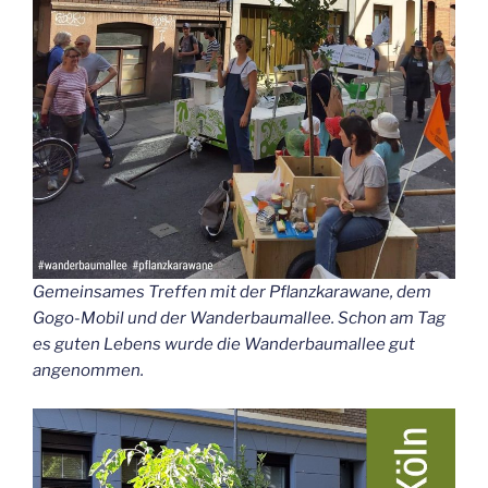
Gemein­sa­mes Tref­fen mit der Pflanz­ka­ra­wa­ne, dem
Gogo-Mobil und der Wan­der­baum­al­lee. Schon am Tag
es guten Lebens wur­de die Wan­der­baum­al­lee gut
angenommen.