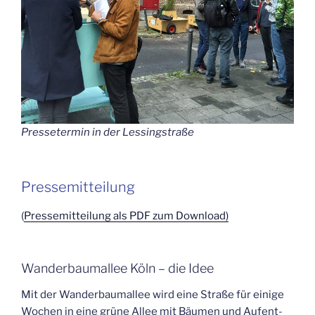
Pres­se­ter­min in der Lessingstraße
Pres­se­mit­tei­lung
(
Pres­se­mit­tei­lung als PDF zum Download)
Wan­der­baum­al­lee Köln – die Idee
Mit der Wan­der­baum­al­lee wird eine Stra­ße für eini­ge
Wochen in eine grü­ne Allee mit Bäu­men und Auf­ent­