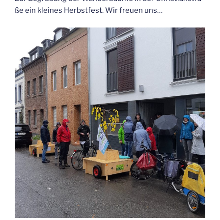
ße ein klei­nes Herbst­fest. Wir freu­en uns…