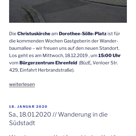
Die
Chris­tus­kir­che
am
Doro­thee-Söl­le-Platz
ist für
die kom­men­den Wochen Gast­ge­be­rin der Wan­der­
baum­al­lee – wir freu­en uns auf den neu­en Standort.
Los geht es am Mitt­woch, 18.12.2019 , um
15:00 Uhr
vom
Bür­ger­zen­trum Ehren­feld
(BüzE, Ven­lo­er Str.
429, Ein­fahrt Herb­rand­stra­ße).
„Mi.,
wei­ter­le­sen
18.12.2019
//
Wan­
VERÖFFENTLICHT
18. JANUAR 2020
AM
de­
Sa., 18.01.2020 // Wan­de­rung in die
rung
Südstadt
ins
Bel­