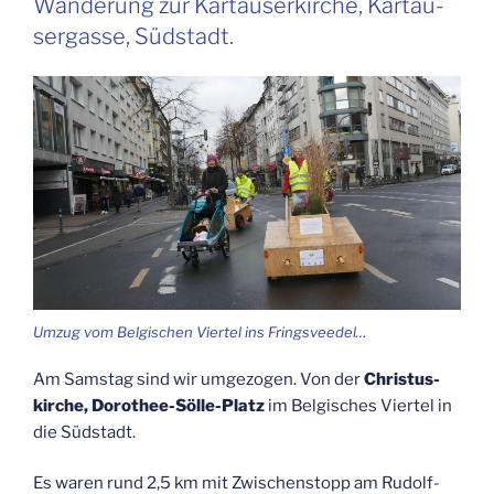
Wan­de­rung zur Kar­täu­ser­kir­che, Kar­täu­
gi­
ser­gas­se, Südstadt.
sche
Vier­
tel“
Umzug vom Bel­gi­schen Vier­tel ins Fringsveedel…
Am Sams­tag sind wir umge­zo­gen. Von der
Chris­tus­
kir­che, Doro­thee-Söl­le-Platz
im Bel­gi­sches Vier­tel in
die Südstadt.
Es waren rund 2,5 km mit Zwi­schen­stopp am Rudolf­