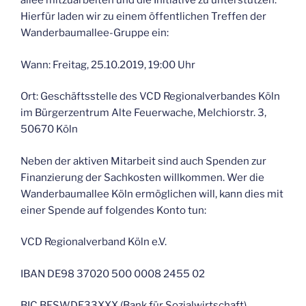
al­lee mit­zu­ar­bei­ten und die Initia­ti­ve zu unter­stüt­zen.
Hier­für laden wir zu einem öffent­li­chen Tref­fen der
Wan­der­baum­al­lee-Grup­pe ein:
Wann: Frei­tag, 25.10.2019, 19:00 Uhr
Ort: Geschäfts­stel­le des VCD Regio­nal­ver­ban­des Köln
im Bür­ger­zen­trum Alte Feu­er­wa­che, Mel­chi­or­str. 3,
50670 Köln
Neben der akti­ven Mit­ar­beit sind auch Spen­den zur
Finan­zie­rung der Sach­kos­ten will­kom­men. Wer die
Wan­der­baum­al­lee Köln ermög­li­chen will, kann dies mit
einer Spen­de auf fol­gen­des Kon­to tun:
VCD Regio­nal­ver­band Köln e.V.
IBAN DE98 37020 500 0008 2455 02
BIC BFSWDE33XXX (Bank für Sozialwirtschaft)