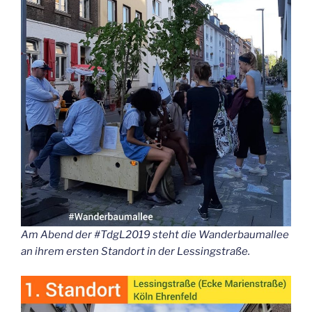
Am Abend der #TdgL2019 steht die Wan­der­baum­al­lee
an ihrem ers­ten Stand­ort in der Lessingstraße.