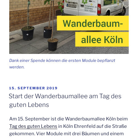
Dank einer Spen­de kön­nen die ers­ten Modu­le bepflanzt
werden.
VERÖFFENTLICHT
15. SEPTEMBER 2019
AM
Start der Wan­der­baum­al­lee am Tag des
guten Lebens
Am 15. Sep­tem­ber ist die Wan­der­baum­al­lee Köln beim
Tag des guten Lebens
in Köln Ehren­feld auf die Stra­ße
gekom­men. Vier Modu­le mit drei Bäu­men und einem