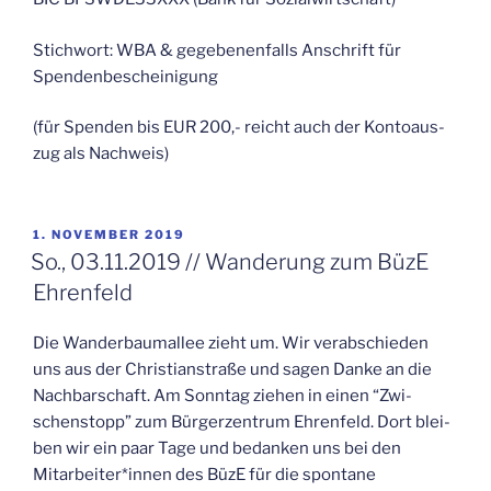
Stich­wort: WBA & gege­be­nen­falls Anschrift für
Spendenbescheinigung
(für Spen­den bis EUR 200,- reicht auch der Kon­to­aus­
zug als Nachweis)
VERÖFFENTLICHT
1. NOVEMBER 2019
AM
So., 03.11.2019 // Wan­de­rung zum BüzE
Ehrenfeld
Die Wan­der­baum­al­lee zieht um. Wir ver­ab­schie­den
uns aus der Chris­ti­an­stra­ße und sagen Dan­ke an die
Nach­bar­schaft. Am Sonn­tag zie­hen in einen “Zwi­
schen­stopp” zum Bür­ger­zen­trum Ehren­feld. Dort blei­
ben wir ein paar Tage und bedan­ken uns bei den
Mitarbeiter*innen des BüzE für die spon­ta­ne