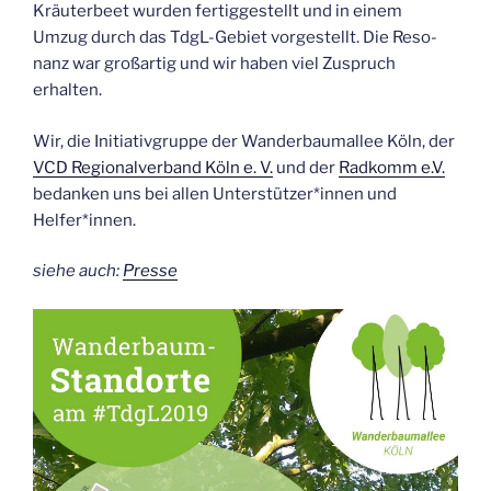
Kräu­ter­beet wur­den fer­tig­ge­stellt und in einem
Umzug durch das TdgL-Gebiet vor­ge­stellt. Die Reso­
nanz war groß­ar­tig und wir haben viel Zuspruch
erhalten.
Wir, die Initia­tiv­grup­pe der Wan­der­baum­al­lee Köln, der
VCD Regio­nal­ver­band Köln e. V.
und der
Rad­komm e.V.
bedan­ken uns bei allen Unterstützer*innen und
Helfer*innen.
sie­he auch:
Pres­se