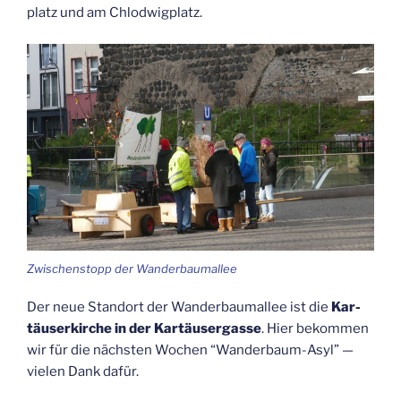
platz und am Chlodwigplatz.
Zwi­schen­stopp der Wanderbaumallee
Der neue Stand­ort der Wan­der­baum­al­lee ist die
Kar­
täu­ser­kir­che in der Kar­täu­ser­gas­se
. Hier bekom­men
wir für die nächs­ten Wochen “Wan­der­baum-Asyl” —
vie­len Dank dafür.