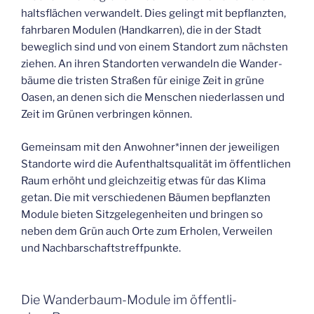
halts­flä­chen ver­wan­delt. Dies gelingt mit bepflanz­ten,
fahr­ba­ren Modu­len (Hand­kar­ren), die in der Stadt
beweg­lich sind und von einem Stand­ort zum nächs­ten
zie­hen. An ihren Stand­or­ten ver­wan­deln die Wan­der­
bäu­me die tris­ten Stra­ßen für eini­ge Zeit in grü­ne
Oasen, an denen sich die Men­schen nie­der­las­sen und
Zeit im Grü­nen ver­brin­gen können.
Gemein­sam mit den Anwohner*innen der jewei­li­gen
Stand­or­te wird die Auf­ent­halts­qua­li­tät im öffent­li­chen
Raum erhöht und gleich­zei­tig etwas für das Kli­ma
getan. Die mit ver­schie­de­nen Bäu­men bepflanz­ten
Modu­le bie­ten Sitz­ge­le­gen­hei­ten und brin­gen so
neben dem Grün auch Orte zum Erho­len, Ver­wei­len
und Nachbarschaftstreffpunkte.
Die Wan­der­baum-Modu­le im öffent­li­