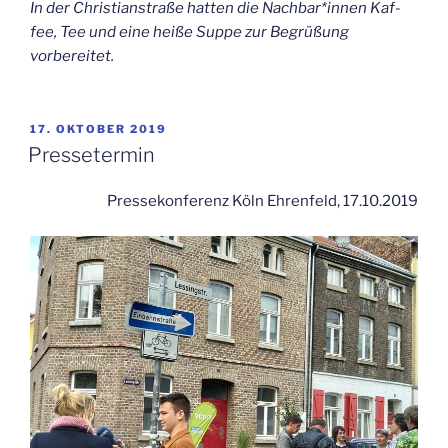
In der Chris­ti­an­stra­ße hat­ten die Nachbar*innen Kaf­
fee, Tee und eine hei­ße Sup­pe zur Begrü­ßung
vorbereitet.
VERÖFFENTLICHT
17. OKTOBER 2019
AM
Pres­se­ter­min
Pres­se­kon­fe­renz Köln Ehren­feld, 17.10.2019