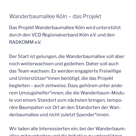
Wan­der­baum­al­lee Köln – das Projekt
Das Pro­jekt Wan­der­baum­al­lee Köln wird unter­stützt
durch den VCD Regio­nal­ver­band Köln e.V. und den
RAD­KOMM e.V.
Der Start ist gelun­gen, die Wan­der­baum­al­lee soll aber
noch wei­ter­wach­sen und gedei­hen. Daher soll auch
das Team wach­sen. Es wer­den enga­gier­te Frei­wil­li­ge
und Unterstützer*innen benö­tigt, die das Pro­jekt
beglei­ten – auch zeit­wei­se. Dazu gehö­ren unter ande­
rem Umzugshelfer*innen, die die Wan­der­baum-Modu­
le von einem Stand­ort zum nächs­ten brin­gen, tem­po­
rä­re Baum­pa­ten vor Ort an den Stand­or­ten der Wan­
der­baum­al­lee und nicht zuletzt Spender*innen.
Wir laden alle Inter­es­sier­ten ein, bei der Wan­der­baum­