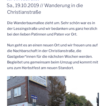
AM
Sa., 19.10.2019 // Wan­de­rung in die
Christianstraße
Die Wan­der­baum­al­lee zieht um. Sehr schön war es in
der Les­sing­stra­ße und wir bedan­ken uns ganz herz­lich
bei den lie­ben Patin­nen und Paten vor Ort.
Nun geht es an einen neu­en Ort und wir freu­en uns auf
die Nach­bar­schaft in der Chris­ti­an­stra­ße, die
Gastgeber*innen für die nächs­ten Wochen wer­den.
Beglei­tet uns gemein­sam beim Umzug und kommt mit
uns zum Herbst­fest am neu­en Standort.