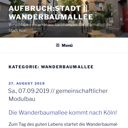
Zum
AUFBRUCH:STADT ||
Inhalt
WANDERBAUMALLEE
springen
Vorschläge // Projekte zur nachhaltigen Transformation der
Stadt Köln
Menü
KATEGORIE:
WANDERBAUMALLEE
VERÖFFENTLICHT
27. AUGUST 2019
AM
Sa., 07.09.2019 // gemein­schaft­li­cher
Modulbau
Die Wan­der­baum­al­lee kommt nach Köln!
Zum Tag des guten Lebens star­tet die Wan­der­baum­al­