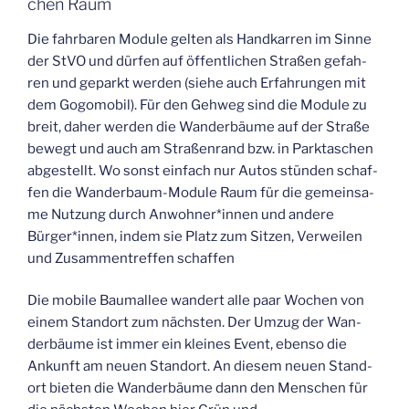
chen Raum
Die fahr­ba­ren Modu­le gel­ten als Hand­kar­ren im Sin­ne
der StVO und dür­fen auf öffent­li­chen Stra­ßen gefah­
ren und geparkt wer­den (sie­he auch Erfah­run­gen mit
dem Gogo­mo­bil). Für den Geh­weg sind die Modu­le zu
breit, daher wer­den die Wan­der­bäu­me auf der Stra­ße
bewegt und auch am Stra­ßen­rand bzw. in Parkt­aschen
abge­stellt. Wo sonst ein­fach nur Autos stün­den schaf­
fen die Wan­der­baum-Modu­le Raum für die gemein­sa­
me Nut­zung durch Anwohner*innen und ande­re
Bürger*innen, indem sie Platz zum Sit­zen, Ver­wei­len
und Zusam­men­tref­fen schaffen
Die mobi­le Baum­al­lee wan­dert alle paar Wochen von
einem Stand­ort zum nächs­ten. Der Umzug der Wan­
der­bäu­me ist immer ein klei­nes Event, eben­so die
Ankunft am neu­en Stand­ort. An die­sem neu­en Stand­
ort bie­ten die Wan­der­bäu­me dann den Men­schen für