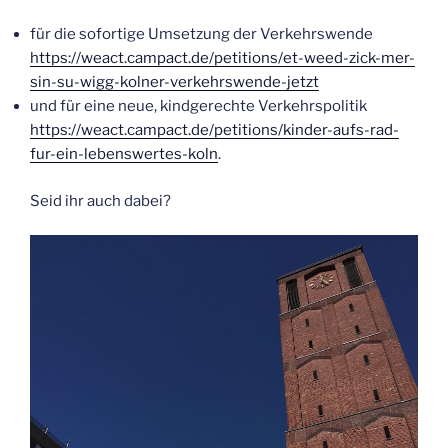
für die sofor­ti­ge Umset­zung der Verkehrswende
https
://weact.campact.de/petitions/et-weed-zick-mer-
sin-su-wigg-kolner-verkehrswende-jetzt
und für eine neue, kind­ge­rech­te Ver­kehrs­po­li­tik
https://weact.campact.de/petitions/kinder-aufs-rad-
fur-ein-lebenswertes-koln
.
Seid ihr auch dabei?