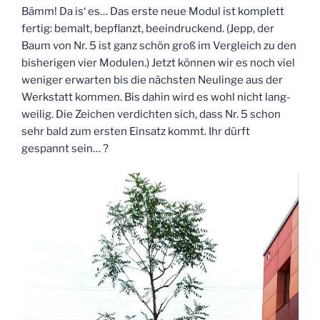
Bämm! Da is‘ es… Das ers­te neue Modul ist kom­plett
fer­tig: bemalt, bepflanzt, beein­dru­ckend. (Jepp, der
Baum von Nr. 5 ist ganz schön groß im Ver­gleich zu den
bis­he­ri­gen vier Modu­len.) Jetzt kön­nen wir es noch viel
weni­ger erwar­ten bis die nächs­ten Neu­lin­ge aus der
Werk­statt kom­men. Bis dahin wird es wohl nicht lang­
wei­lig. Die Zei­chen ver­dich­ten sich, dass Nr. 5 schon
sehr bald zum ers­ten Ein­satz kommt. Ihr dürft
gespannt sein… ?