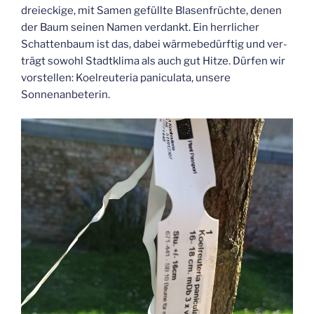
drei­ecki­ge, mit Samen gefüll­te Bla­sen­früch­te, denen
der Baum sei­nen Namen ver­dankt. Ein herr­li­cher
Schat­ten­baum ist das, dabei wär­me­be­dürf­tig und ver­
trägt sowohl Stadt­kli­ma als auch gut Hit­ze. Dür­fen wir
vor­stel­len: Koel­reu­te­ria pani­cu­la­ta, unse­re
Sonnenanbeterin.