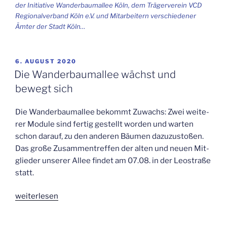
der Initia­ti­ve Wan­der­baum­al­lee Köln, dem Trä­ger­ver­ein VCD
Regio­nal­ver­band Köln e.V. und Mit­ar­bei­tern ver­schie­de­ner
Ämter der Stadt Köln…
VERÖFFENTLICHT
6. AUGUST 2020
AM
Die Wan­der­baum­al­lee wächst und
bewegt sich
Die Wan­der­baum­al­lee bekommt Zuwachs: Zwei wei­te­
rer Modu­le sind fer­tig gestellt wor­den und war­ten
schon dar­auf, zu den ande­ren Bäu­men dazu­zu­sto­ßen.
Das gro­ße Zusam­men­tref­fen der alten und neu­en Mit­
glie­der unse­rer Allee fin­det am 07.08. in der Leo­stra­ße
statt.
„Die
wei­ter­le­sen
Wan­
der­