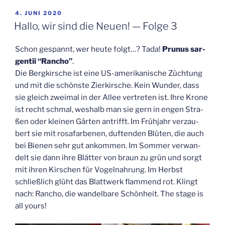
VERÖFFENTLICHT
4. JUNI 2020
AM
Hal­lo, wir sind die Neu­en! — Fol­ge 3
Schon gespannt, wer heu­te folgt…? Tada!
Pru­nus sar­
gen­tii “Rancho”
.
Die Berg­kir­sche ist eine US-ame­ri­ka­ni­sche Züch­tung
und mit die schöns­te Zier­kir­sche. Kein Wun­der, dass
sie gleich zwei­mal in der Allee ver­tre­ten ist. Ihre Kro­ne
ist recht schmal, wes­halb man sie gern in engen Stra­
ßen oder klei­nen Gär­ten antrifft. Im Früh­jahr ver­zau­
bert sie mit rosa­far­be­nen, duf­ten­den Blü­ten, die auch
bei Bie­nen sehr gut ankom­men. Im Som­mer ver­wan­
delt sie dann ihre Blät­ter von braun zu grün und sorgt
mit ihren Kir­schen für Vogel­nah­rung. Im Herbst
schließ­lich glüht das Blatt­werk flam­mend rot. Klingt
nach: Rancho, die wan­del­ba­re Schön­heit. The stage is
all yours!