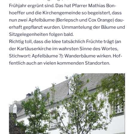
Früh­jahr ergrünt sind. Das hat Pfar­rer Mathi­as Bon­
hoef­fer und die Kir­chen­ge­mein­de so begeis­tert, dass
nun zwei Apfel­bäu­me (Ber­lepsch und Cox Oran­ge) dau­
er­haft gepflanzt wur­den. Umman­te­lung der Bäu­me und
Sitz­ge­le­gen­hei­ten fol­gen bald.
Rich­tig toll, dass die Idee tat­säch­lich Früch­te trägt (an
der Kar­täu­ser­kir­che im wahrs­ten Sin­ne des Wor­tes,
Stich­wort: Apfel­bäu­me ?): Wan­der­bäu­me wir­ken. Hof­
fent­lich auch an vie­len kom­men­den Standorten.