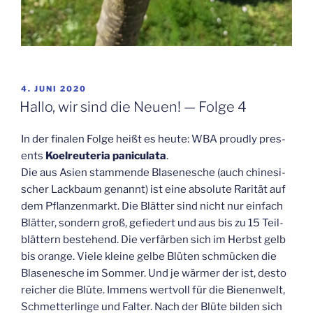
VERÖFFENTLICHT
4. JUNI 2020
AM
Hal­lo, wir sind die Neu­en! — Fol­ge 4
In der fina­len Fol­ge heißt es heu­te: WBA proud­ly pres­
ents
Koel­reu­te­ria pani­cu­la­ta
.
Die aus Asi­en stam­men­de Bla­sen­esche (auch chi­ne­si­
scher Lack­baum genannt) ist eine abso­lu­te Rari­tät auf
dem Pflan­zen­markt. Die Blät­ter sind nicht nur ein­fach
Blät­ter, son­dern groß, gefie­dert und aus bis zu 15 Teil­
blät­tern bestehend. Die ver­fär­ben sich im Herbst gelb
bis oran­ge. Vie­le klei­ne gel­be Blü­ten schmü­cken die
Bla­sen­esche im Som­mer. Und je wär­mer der ist, des­to
rei­cher die Blü­te. Immens wert­voll für die Bie­nen­welt,
Schmet­ter­lin­ge und Fal­ter. Nach der Blü­te bil­den sich