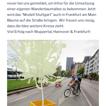
no­ver bei uns gemel­det, um Infos für die Umset­zung
einer eige­nen Wan­der­baum­al­lee zu bekom­men. Jetzt
wird das “Modell Stutt­gart” auch in Frank­furt am Main
Bäu­me auf die Stra­ße brin­gen. Wir freu­en uns rie­sig,
dass die Idee wei­te­re Krei­se zieht.
Viel Erfolg nach Wup­per­tal, Han­no­ver & Frankfurt!