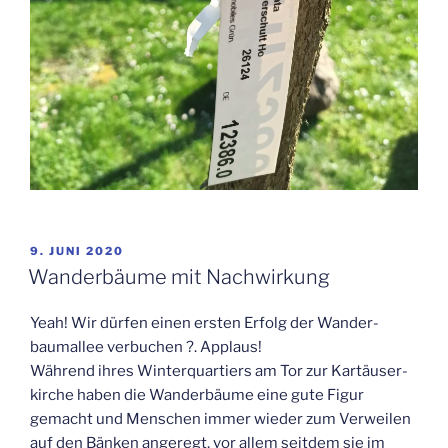
VERÖFFENTLICHT
9. JUNI 2020
AM
Wan­der­bäu­me mit Nachwirkung
Yeah! Wir dür­fen einen ers­ten Erfolg der Wan­der­
baum­al­lee ver­bu­chen ?. Applaus!
Wäh­rend ihres Win­ter­quar­tiers am Tor zur Kar­täu­ser­
kir­che haben die Wan­der­bäu­me eine gute Figur
gemacht und Men­schen immer wie­der zum Ver­wei­len
auf den Bän­ken ange­regt, vor allem seit­dem sie im