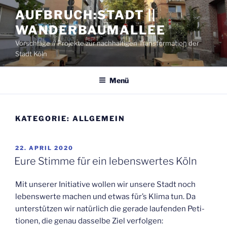
Zum
AUFBRUCH:STADT ||
Inhalt
WANDERBAUMALLEE
springen
Vorschläge // Projekte zur nachhaltigen Transformation der
Stadt Köln
Menü
KATEGORIE:
ALLGEMEIN
VERÖFFENTLICHT
22. APRIL 2020
AM
Eure Stim­me für ein lebens­wer­tes Köln
Mit unse­rer Initia­ti­ve wol­len wir unse­re Stadt noch
lebens­wer­te machen und etwas für’s Kli­ma tun. Da
unter­stüt­zen wir natür­lich die gera­de lau­fen­den Peti­
tio­nen, die genau das­sel­be Ziel verfolgen: