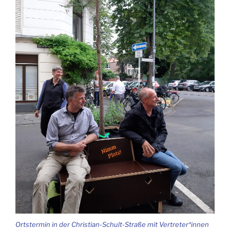
Orts­ter­min in der Chris­ti­an-Schult-Stra­ße mit Vertreter*innen