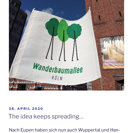
VERÖFFENTLICHT
28. APRIL 2020
AM
The idea keeps spreading…
Nach Eupen haben sich nun auch Wup­per­tal und Han­