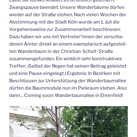
Lasst die Kor­ken knal­len, es ist end­lich geschafft!
Zwangs­pau­se been­det. Unse­re Wan­der­bäu­me dür­fen
wie­der auf der Stra­ße ste­hen. Nach vie­len Wochen der
Abstim­mung mit der Stadt Köln wur­de am 1. Juli die
Vor­ge­hens­wei­se zur Zusam­men­ar­beit beschlos­sen.
Dazu haben wir uns mit Vertreter*innen der ver­schie­
de­nen Ämter direkt an einem exem­pla­risch auf­ge­stell­
ten Wan­der­baum in der Chris­ti­an-Schult-Stra­ße
zusam­men­ge­fun­den. Ein wirk­lich sehr kon­struk­ti­ves
Tref­fen. (Selbst der Regen hat sei­nen Bei­trag geleis­tet
und eine Pau­se ein­ge­legt.) Ergeb­nis: In Bezir­ken mit
Beschlüs­sen zur Unter­stüt­zung der Wan­der­baum­al­lee
dür­fen die Baum­mo­du­le nun im Park­raum ste­hen. Also
dann… Coming soon: Wan­der­baum­al­lee in Ehrenfeld!