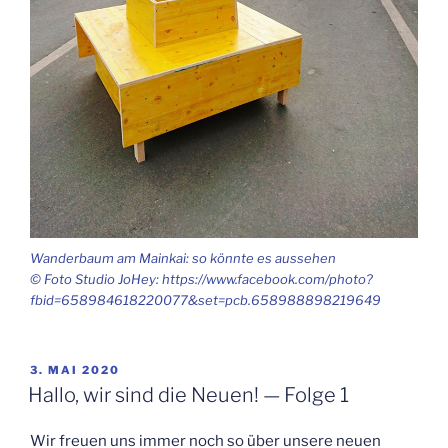
Wan­der­baum am Main­kai: so könn­te es aus­se­hen
© Foto Stu­dio JoHey: https://www.facebook.com/photo?
fbid=658984618220077&set=pcb.658988898219649
VERÖFFENTLICHT
3. MAI 2020
AM
Hal­lo, wir sind die Neu­en! — Fol­ge 1
Wir freu­en uns immer noch so über unse­re neu­en