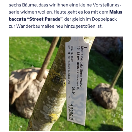
sechs Bäu­me, dass wir ihnen eine klei­ne Vor­stel­lungs­
se­rie wid­men wol­len. Heu­te geht es los mit dem
Malus
bac­ca­ta “Street Para­de”
, der gleich im Dop­pel­pack
zur Wan­der­baum­al­lee neu hin­zu­ge­sto­ßen ist.