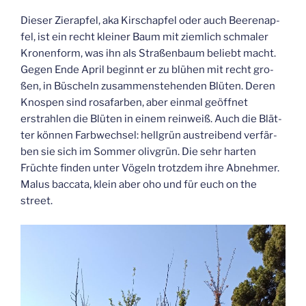
Die­ser Zier­ap­fel, aka Kirsch­ap­fel oder auch Bee­ren­ap­
fel, ist ein recht klei­ner Baum mit ziem­lich schma­ler
Kro­nen­form, was ihn als Stra­ßen­baum beliebt macht.
Gegen Ende April beginnt er zu blü­hen mit recht gro­
ßen, in Büscheln zusam­men­ste­hen­den Blü­ten. Deren
Knos­pen sind rosa­far­ben, aber ein­mal geöff­net
erstrah­len die Blü­ten in einem rein­weiß. Auch die Blät­
ter kön­nen Farb­wech­sel: hell­grün aus­trei­bend ver­fär­
ben sie sich im Som­mer oliv­grün. Die sehr har­ten
Früch­te fin­den unter Vögeln trotz­dem ihre Abneh­mer.
Malus bac­ca­ta, klein aber oho und für euch on the
street.