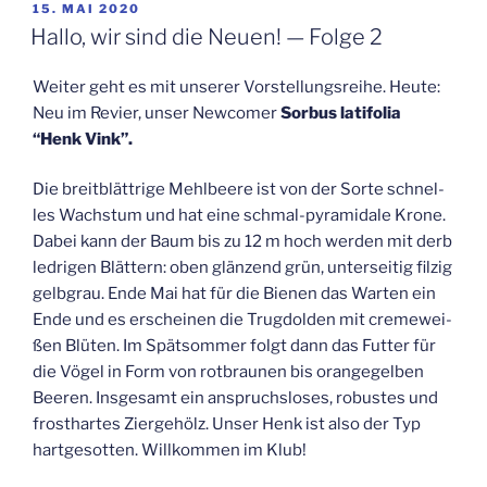
VERÖFFENTLICHT
15. MAI 2020
AM
Hal­lo, wir sind die Neu­en! — Fol­ge 2
Wei­ter geht es mit unse­rer Vor­stel­lungs­rei­he. Heu­te:
Neu im Revier, unser New­co­mer
Sor­bus lati­fo­lia
“Henk Vink”.
Die breit­blätt­ri­ge Mehl­bee­re ist von der Sor­te schnel­
les Wachs­tum und hat eine schmal-pyra­mi­da­le Kro­ne.
Dabei kann der Baum bis zu 12 m hoch wer­den mit derb
led­ri­gen Blät­tern: oben glän­zend grün, unter­sei­tig fil­zig
gelb­grau. Ende Mai hat für die Bie­nen das War­ten ein
Ende und es erschei­nen die Trug­dol­den mit creme­wei­
ßen Blü­ten. Im Spät­som­mer folgt dann das Fut­ter für
die Vögel in Form von rot­brau­nen bis oran­ge­gel­ben
Bee­ren. Ins­ge­samt ein anspruchs­lo­ses, robus­tes und
frost­har­tes Zier­ge­hölz. Unser Henk ist also der Typ
hart­ge­sot­ten. Will­kom­men im Klub!