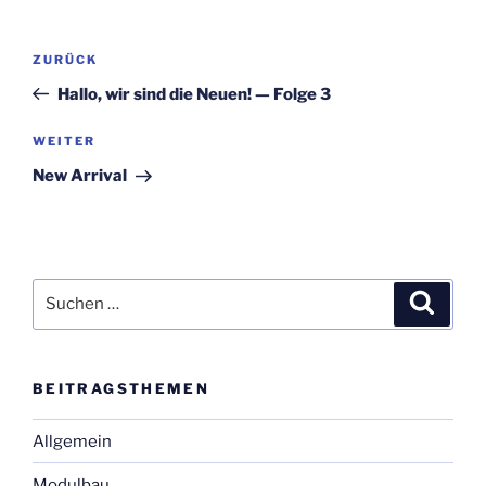
Beitragsnavigation
Vorheriger
ZURÜCK
Beitrag
Hal­lo, wir sind die Neu­en! — Fol­ge 3
Nächster
WEITER
Beitrag
New Arri­val
Suchen
Suche
nach:
BEI­TRAGS­THE­MEN
Allgemein
Modulbau