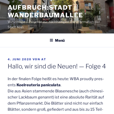
Zum
AUFBRUCH:STADT ||
Inhalt
WANDERBAUMALLEE
springen
Vorschläge // Projekte zur nachhaltigen Transformation der
Stadt Köln
Menü
VERÖFFENTLICHT
4. JUNI 2020
VON
AT
AM
Hal­lo, wir sind die Neu­en! — Fol­ge 4
In der fina­len Fol­ge heißt es heu­te: WBA proud­ly pres­
ents
Koel­reu­te­ria pani­cu­la­ta
.
Die aus Asi­en stam­men­de Bla­sen­esche (auch chi­ne­si­
scher Lack­baum genannt) ist eine abso­lu­te Rari­tät auf
dem Pflan­zen­markt. Die Blät­ter sind nicht nur ein­fach
Blät­ter, son­dern groß, gefie­dert und aus bis zu 15 Teil­