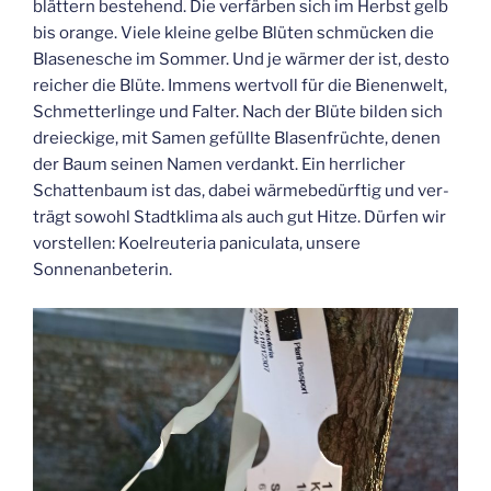
blät­tern bestehend. Die ver­fär­ben sich im Herbst gelb
bis oran­ge. Vie­le klei­ne gel­be Blü­ten schmü­cken die
Bla­sen­esche im Som­mer. Und je wär­mer der ist, des­to
rei­cher die Blü­te. Immens wert­voll für die Bie­nen­welt,
Schmet­ter­lin­ge und Fal­ter. Nach der Blü­te bil­den sich
drei­ecki­ge, mit Samen gefüll­te Bla­sen­früch­te, denen
der Baum sei­nen Namen ver­dankt. Ein herr­li­cher
Schat­ten­baum ist das, dabei wär­me­be­dürf­tig und ver­
trägt sowohl Stadt­kli­ma als auch gut Hit­ze. Dür­fen wir
vor­stel­len: Koel­reu­te­ria pani­cu­la­ta, unse­re
Sonnenanbeterin.