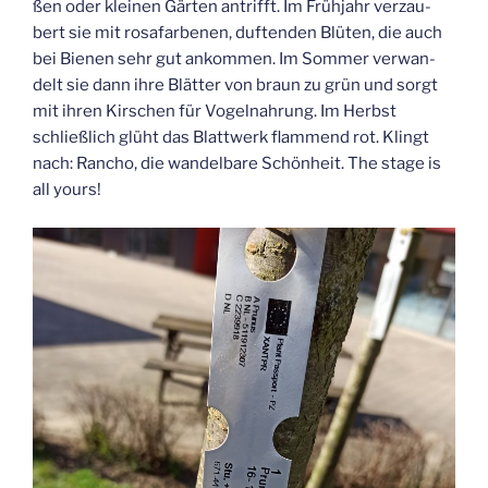
ßen oder klei­nen Gär­ten antrifft. Im Früh­jahr ver­zau­
bert sie mit rosa­far­be­nen, duf­ten­den Blü­ten, die auch
bei Bie­nen sehr gut ankom­men. Im Som­mer ver­wan­
delt sie dann ihre Blät­ter von braun zu grün und sorgt
mit ihren Kir­schen für Vogel­nah­rung. Im Herbst
schließ­lich glüht das Blatt­werk flam­mend rot. Klingt
nach: Rancho, die wan­del­ba­re Schön­heit. The stage is
all yours!