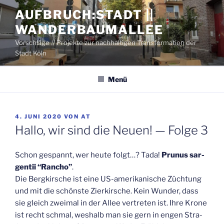
Zum
AUFBRUCH:STADT ||
Inhalt
WANDERBAUMALLEE
springen
Vorschläge // Projekte zur nachhaltigen Transformation der
Stadt Köln
Menü
VERÖFFENTLICHT
4. JUNI 2020
VON
AT
AM
Hal­lo, wir sind die Neu­en! — Fol­ge 3
Schon gespannt, wer heu­te folgt…? Tada!
Pru­nus sar­
gen­tii “Rancho”
.
Die Berg­kir­sche ist eine US-ame­ri­ka­ni­sche Züch­tung
und mit die schöns­te Zier­kir­sche. Kein Wun­der, dass
sie gleich zwei­mal in der Allee ver­tre­ten ist. Ihre Kro­ne
ist recht schmal, wes­halb man sie gern in engen Stra­