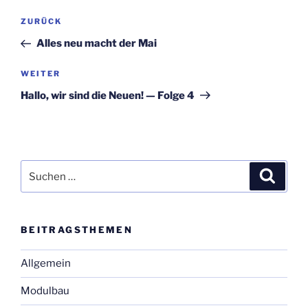
Beitragsnavigation
Vorheriger
ZURÜCK
Beitrag
Alles neu macht der Mai
Nächster
WEITER
Beitrag
Hal­lo, wir sind die Neu­en! — Fol­ge 4
Suchen
Suche
nach:
BEI­TRAGS­THE­MEN
Allgemein
Modulbau