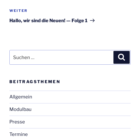
Nächster
WEITER
Beitrag
Hal­lo, wir sind die Neu­en! — Fol­ge 1
Suchen
Suche
nach:
BEI­TRAGS­THE­MEN
Allgemein
Modulbau
Presse
Termine