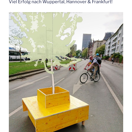
Viel Erfolg nach Wup­per­tal, Han­no­ver & Frankfurt!