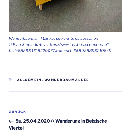
Wan­der­baum am Main­kai: so könn­te es aus­se­hen
© Foto Stu­dio JoHey: https://www.facebook.com/photo?
fbid=658984618220077&set=pcb.658988898219649
KATEGORIEN
ALLGEMEIN
,
WANDERBAUMALLEE
Beitragsnavigation
Vorheriger
ZURÜCK
Beitrag
Sa. 25.04.2020 // Wan­de­rung in Bel­gi­sche
Viertel