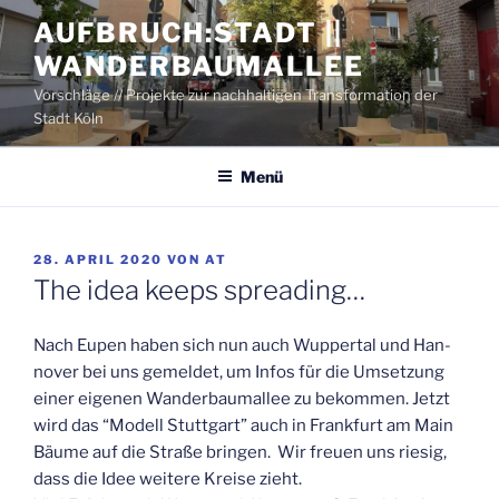
Zum
AUFBRUCH:STADT ||
Inhalt
WANDERBAUMALLEE
springen
Vorschläge // Projekte zur nachhaltigen Transformation der
Stadt Köln
Menü
VERÖFFENTLICHT
28. APRIL 2020
VON
AT
AM
The idea keeps spreading…
Nach Eupen haben sich nun auch Wup­per­tal und Han­
no­ver bei uns gemel­det, um Infos für die Umset­zung
einer eige­nen Wan­der­baum­al­lee zu bekom­men. Jetzt
wird das “Modell Stutt­gart” auch in Frank­furt am Main
Bäu­me auf die Stra­ße brin­gen. Wir freu­en uns rie­sig,
dass die Idee wei­te­re Krei­se zieht.