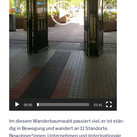
00:00
01:41
Im die­sem Wan­der­baum­wald pas­siert viel, er ist stän­
dig in Bewe­gung und wan­dert an 11 Stand­or­te.
Bewohner*innen, Unter­neh­men und (inter)nationale