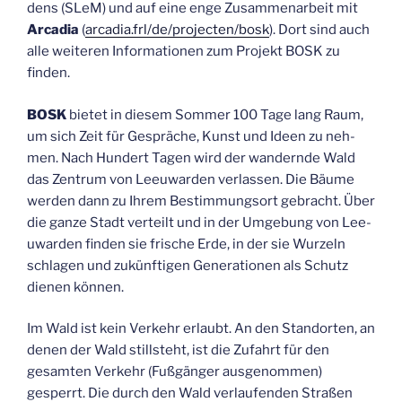
dens (SLeM) und auf eine enge Zusam­men­ar­beit mit
Arca­dia
(
arcadia.frl/de/projecten/bosk
). Dort sind auch
alle wei­te­ren Infor­ma­tio­nen zum Pro­jekt BOSK zu
finden.
BOSK
bie­tet in die­sem Som­mer 100 Tage lang Raum,
um sich Zeit für Gesprä­che, Kunst und Ideen zu neh­
men. Nach Hun­dert Tagen wird der wan­dern­de Wald
das Zen­trum von Lee­u­war­den ver­las­sen. Die Bäu­me
wer­den dann zu Ihrem Bestim­mungs­ort gebracht. Über
die gan­ze Stadt ver­teilt und in der Umge­bung von Lee­
u­war­den fin­den sie fri­sche Erde, in der sie Wur­zeln
schla­gen und zukünf­ti­gen Gene­ra­tio­nen als Schutz
die­nen können.
Im Wald ist kein Ver­kehr erlaubt. An den Stand­or­ten, an
denen der Wald still­steht, ist die Zufahrt für den
gesam­ten Ver­kehr (Fuß­gän­ger aus­ge­nom­men)
gesperrt. Die durch den Wald ver­lau­fen­den Stra­ßen