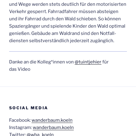
und Wege wer­den stets deut­lich für den moto­ri­sier­ten
Ver­kehr gesperrt. Fahr­rad­fah­rer müs­sen abstei­gen
und ihr Fahr­rad durch den Wald schie­ben. So kön­nen
Spa­zier­gän­ger und spie­len­de Kin­der den Wald opti­mal
genie­ßen. Gebäu­de am Wald­rand sind den Not­fall­
diens­ten selbst­ver­ständ­lich jeder­zeit zugänglich.
Dan­ke an die Kolleg*innen von
@tuintjehier
für
das Video
SOCIAL MEDIA
Facebook:
wanderbaum.koeln
Instagram:
wanderbaum.koeln
Twitter:
@wba_koeln