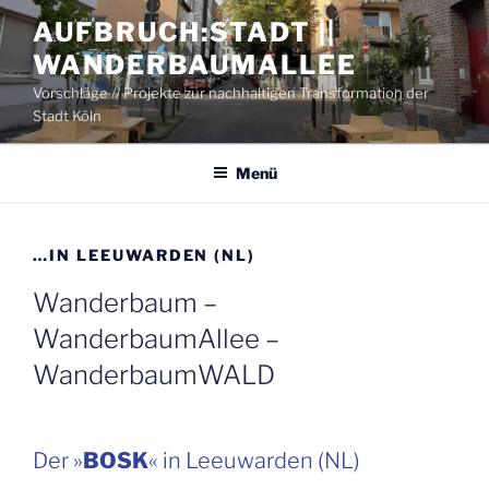
Zum
AUFBRUCH:STADT ||
Inhalt
WANDERBAUMALLEE
springen
Vorschläge // Projekte zur nachhaltigen Transformation der
Stadt Köln
Menü
…IN LEE­U­WAR­DEN (NL)
Wan­der­baum –
WanderbaumAllee –
WanderbaumWALD
Der »
BOSK
« in Lee­u­war­den (NL)