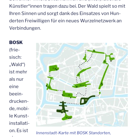
Künstler*innen tra­gen dazu bei. Der Wald spielt so mit
Ihren Sin­nen und sorgt dank des Ein­sat­zes von Hun­
der­ten Frei­wil­li­gen für ein neu­es Wur­zel­netz­werk an
Verbindungen.
BOSK
(frie­
sisch:
„Wald“)
ist mehr
als nur
eine
beein­
dru­cken­
de, mobi­
le Kunst­
in­stal­la­ti­
on. Es ist
Innen­stadt-Kar­te mit BOSK Stand­or­ten,