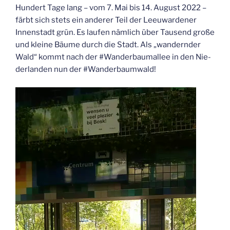
Hun­dert Tage lang – vom 7. Mai bis 14. August 2022 –
färbt sich stets ein ande­rer Teil der Lee­u­war­de­ner
Innen­stadt grün. Es lau­fen näm­lich über Tau­send gro­ße
und klei­ne Bäu­me durch die Stadt. Als „wan­dern­der
Wald“ kommt nach der #Wan­der­baum­al­lee in den Nie­
der­lan­den nun der #Wan­der­baum­wald!
Video-
Player