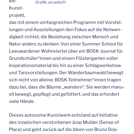
ein
Gra­fik: arcadia.frl
Kunst­
pro­jekt,
das mit einem umfang­rei­chen Pro­gramm mit Vor­stel­
lun­gen und Aus­stel­lun­gen den Fokus auf die Not­wen­
dig­keit rich­tet, die Bezie­hung zwi­schen Mensch und
Natur anders zu den­ken. Von einer Sum­mer School für
Lee­u­war­de­ner Wohn­vier­tel über ein BOSK-Jour­nal für
Grundschüler*innen und einem Flüs­ter­gar­ten vol­ler
Inspi­ra­ti­ons­ma­te­ri­al bis hin zu einer Schlag­werk­show
und Tanz­vor­stel­lun­gen. Der Wan­der­baum­wald bewegt
sich nicht von allei­ne. BOSK-Teilnehmer*innen tra­gen
dazu bei, dass die Bäu­me „wan­dern“. Sie wer­den manu­
ell bewegt, gepflegt und gefüt­tert, und das erfor­dert
vie­le Hände.
Die­ses auto­no­me Kunst­werk ent­stand auf Initia­ti­ve
des inzwi­schen ver­stor­be­nen Joop Muld­er (Sen­se of
Place) und geht zurück auf die Ideen von Bru­no Doe­