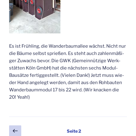
Es ist Früh­ling, die Wan­der­baum­al­lee wächst. Nicht nur
die Bäu­me selbst sprie­ßen. Es steht auch zah­len­mä­ßi­
ger Zuwachs bevor. Die GWK (Gemein­nüt­zi­ge Werk­
stät­ten Köln GmbH) hat die nächs­ten sechs Modul-
Bau­sät­ze fer­tig­ge­stellt. (Vie­len Dank!) Jetzt muss wie­
der Hand ange­legt wer­den, damit aus den Roh­bau­ten
Wan­der­baum­mo­dul 17 bis 22 wird. (Wir kna­cken die
20! Yeah!)
Seitennummerierung
Vorherige
Seite
2