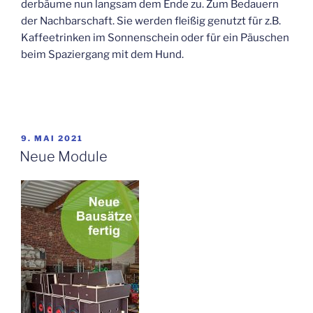
der­bäu­me nun lang­sam dem Ende zu. Zum Bedau­ern
der Nach­bar­schaft. Sie wer­den flei­ßig genutzt für z.B.
Kaf­fee­trin­ken im Son­nen­schein oder für ein Päu­schen
beim Spa­zier­gang mit dem Hund.
VERÖFFENTLICHT
9. MAI 2021
AM
Neue Modu­le