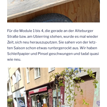
Für die Modu­le 1 bis 4, die gera­de an der Alte­bur­ger
Stra­ße bzw. am Ubier­ring ste­hen, wur­de es mal wie­der
Zeit, sich neu her­aus­zu­put­zen. Sie sahen von der letz­
ten Sai­son schon etwas run­ter­ge­rockt aus. Wir haben
Schleif­pa­pier und Pin­sel geschwun­gen und tada! qua­si
wie neu.