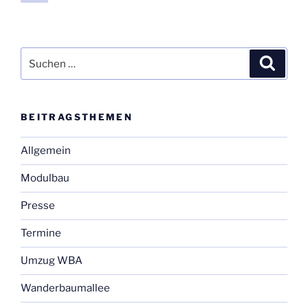
Seite
der
Beiträge
Suchen
Suche
nach:
BEI­TRAGS­THE­MEN
Allgemein
Modulbau
Presse
Termine
Umzug WBA
Wanderbaumallee