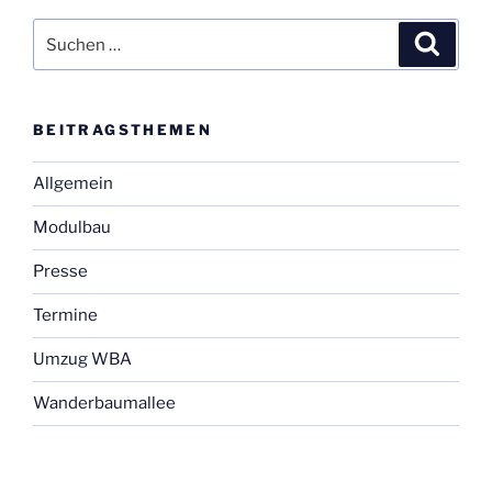
Geis­
sel­
Suchen
Suche
stra­
nach:
ße“
BEI­TRAGS­THE­MEN
Allgemein
Modulbau
Presse
Termine
Umzug WBA
Wanderbaumallee