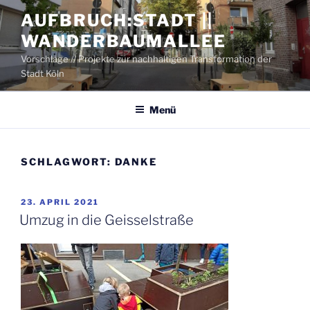
Zum
AUFBRUCH:STADT ||
Inhalt
WANDERBAUMALLEE
springen
Vorschläge // Projekte zur nachhaltigen Transformation der
Stadt Köln
Menü
SCHLAGWORT:
DANKE
VERÖFFENTLICHT
23. APRIL 2021
AM
Umzug in die Geisselstraße