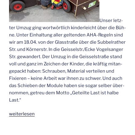
Unser letz­
ter Umzug ging wort­wört­lich kin­der­leicht über die Büh­
ne. Unter Ein­hal­tung aller gel­ten­den AHA-Regeln sind
wir am 18.04. von der Glas­stra­ße über die Sub­bel­ra­ther
Str. und Kör­ner­str. In die Geisselstr./Ecke Vogel­s­an­ger
Str. gewan­dert. Der Umzug in die Geis­sel­stra­ße stand
voll und ganz im Zei­chen der Kin­der, die kräf­tig mit­an­
ge­packt haben: Schrau­ben, Mate­ri­al ver­tei­len und
Fixie­ren – kei­ne Arbeit war ihnen zu schwer. Und auch
das Schie­ben der Modu­le haben sie sogar sel­ber über­
nom­men, getreu dem Mot­to „Geteil­te Last ist hal­be
Last.“
„Umzug
wei­ter­le­sen
in
die