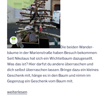
Die bei­den Wan­der­
bäu­me in der Mari­en­stra­ße haben Besuch bekom­men:
Seit Niko­laus hat sich ein Wich­tel­baum dazu­ge­sellt.
Was das ist? Hier darfst du ande­re über­ra­schen und
dich selbst über­ra­schen las­sen. Brin­ge dazu ein klei­nes
Geschenk mit, hän­ge es in den Baum und nimm im
Gegen­zug ein Geschenk vom Baum mit.
„Über­
wei­ter­le­sen
ra­
schung“