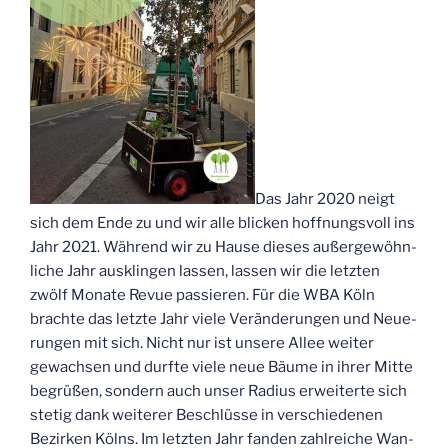
Das Jahr 2020 neigt
sich dem Ende zu und wir alle bli­cken hoff­nungs­voll ins
Jahr 2021. Wäh­rend wir zu Hau­se die­ses außer­ge­wöhn­
li­che Jahr aus­klin­gen las­sen, las­sen wir die letz­ten
zwölf Mona­te Revue pas­sie­ren. Für die WBA Köln
brach­te das letz­te Jahr vie­le Ver­än­de­run­gen und Neue­
run­gen mit sich. Nicht nur ist unse­re Allee wei­ter
gewach­sen und durf­te vie­le neue Bäu­me in ihrer Mit­te
begrü­ßen, son­dern auch unser Radi­us erwei­ter­te sich
ste­tig dank wei­te­rer Beschlüs­se in ver­schie­de­nen
Bezir­ken Kölns. Im letz­ten Jahr fan­den zahl­rei­che Wan­