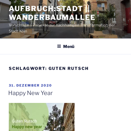
Zum
AUFBRUCH:STADT ||
Inhalt
WANDERBAUMALLEE
springen
Vorschläge // Projekte zur nachhaltigen Transformation der
Stadt Köln
Menü
SCHLAGWORT:
GUTEN RUTSCH
VERÖFFENTLICHT
31. DEZEMBER 2020
AM
Hap­py New Year