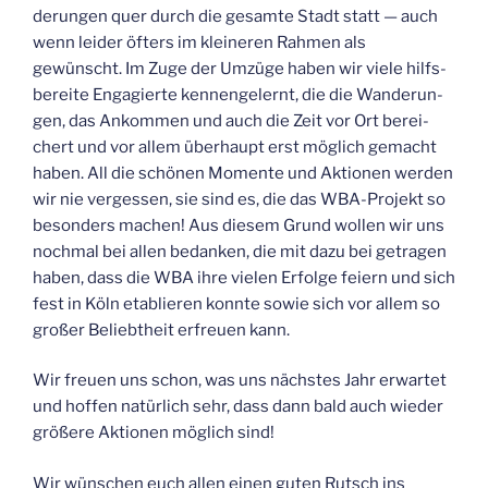
de­run­gen quer durch die gesam­te Stadt statt — auch
wenn lei­der öfters im klei­ne­ren Rah­men als
gewünscht. Im Zuge der Umzü­ge haben wir vie­le hilfs­
be­rei­te Enga­gier­te ken­nen­ge­lernt, die die Wan­de­run­
gen, das Ankom­men und auch die Zeit vor Ort berei­
chert und vor allem über­haupt erst mög­lich gemacht
haben. All die schö­nen Momen­te und Aktio­nen wer­den
wir nie ver­ges­sen, sie sind es, die das WBA-Pro­jekt so
beson­ders machen! Aus die­sem Grund wol­len wir uns
noch­mal bei allen bedan­ken, die mit dazu bei getra­gen
haben, dass die WBA ihre vie­len Erfol­ge fei­ern und sich
fest in Köln eta­blie­ren konn­te sowie sich vor allem so
gro­ßer Beliebt­heit erfreu­en kann.
Wir freu­en uns schon, was uns nächs­tes Jahr erwar­tet
und hof­fen natür­lich sehr, dass dann bald auch wie­der
grö­ße­re Aktio­nen mög­lich sind!
Wir wün­schen euch allen einen guten Rutsch ins