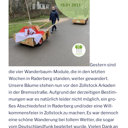
Ges­tern sind
die vier Wan­der­baum-Modu­le, die in den letz­ten
Wochen in Rader­berg stan­den, wei­ter gewan­dert.
Unse­re Bäu­me ste­hen nun vor den Zoll­stock Arka­den
in der Brems­stra­ße. Auf­grund der der­zei­ti­gen Bestim­
mun­gen war es natür­lich lei­der nicht mög­lich, ein gro­
ßes Abschieds­fest in Rader­berg und/oder eine Will­
kom­mens­fei­er in Zoll­stock zu machen. Es war den­noch
eine schö­ne Wan­de­rung bei tol­lem Wet­ter, die sogar
vom Deutsch­land­funk beglei­tet wur­de. Vie­len Dank an