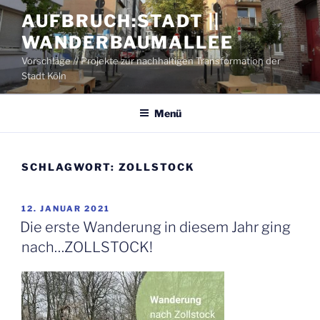
Zum
AUFBRUCH:STADT ||
Inhalt
WANDERBAUMALLEE
springen
Vorschläge // Projekte zur nachhaltigen Transformation der
Stadt Köln
Menü
SCHLAGWORT:
ZOLLSTOCK
VERÖFFENTLICHT
12. JANUAR 2021
AM
Die ers­te Wan­de­rung in die­sem Jahr ging
nach…ZOLLSTOCK!