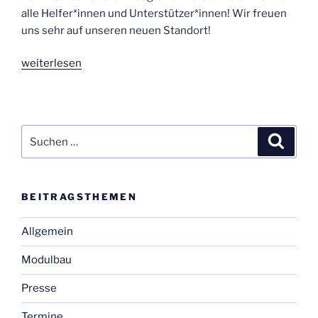
alle Helfer*innen und Unterstützer*innen! Wir freu­en
uns sehr auf unse­ren neu­en Standort!
„Die
wei­ter­le­sen
ers­
te
Wan­
de­
Suchen
Suche
rung
nach:
in
die­
BEI­TRAGS­THE­MEN
sem
Jahr
Allgemein
ging
nach…
Modulbau
ZOLLSTOCK!“
Presse
Termine