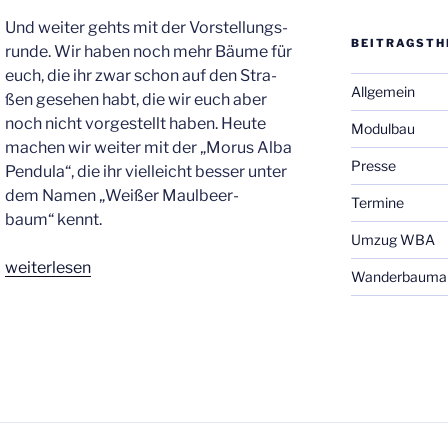
Und wei­ter gehts mit der Vor­stel­lungs­
BEI­TRAGS­TH
run­de. Wir haben noch mehr Bäu­me für
euch, die ihr zwar schon auf den Stra­
Allgemein
ßen gese­hen habt, die wir euch aber
noch nicht vor­ge­stellt haben. Heu­te
Modulbau
machen wir wei­ter mit der „Morus Alba
Presse
Pen­du­la“, die ihr viel­leicht bes­ser unter
dem Namen „Wei­ßer Maul­beer­
Termine
baum“ kennt.
Umzug WBA
„“Hal­
wei­ter­le­sen
Wanderbaumal
lo,
wir
sind
die Neu­
en”“