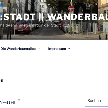
:STADT || WANDERB
hhaltigen Transformation der Stadt Köln
Die Wan­der­baum­al­lee
Impres­sum
RE
Suchen
e Neuen”
nach: