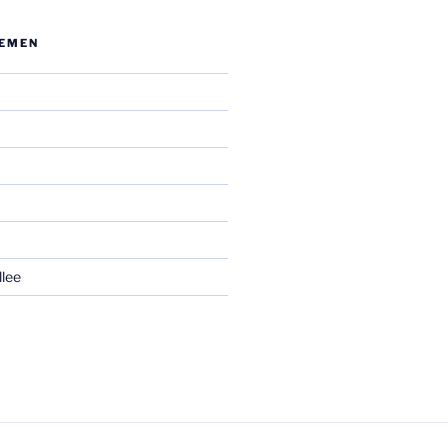
E­MEN
lee