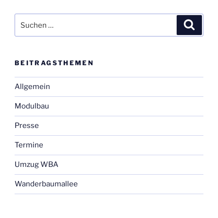
06.12.2020“
Suchen
Suche
nach:
BEI­TRAGS­THE­MEN
Allgemein
Modulbau
Presse
Termine
Umzug WBA
Wanderbaumallee