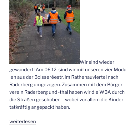
Wir sind wie­der
gewan­dert! Am 06.12. sind wir mit unse­ren vier Modu­
len aus der Bois­se­réestr. im Rathen­au­vier­tel nach
Rader­berg umge­zo­gen. Zusam­men mit dem Bür­ger­
ver­ein Rader­berg und ‑thal haben wir die WBA durch
die Stra­ßen gescho­ben – wobei vor allem die Kin­der
tat­kräf­tig ange­packt haben.
„Wan­
wei­ter­le­sen
de­
rung