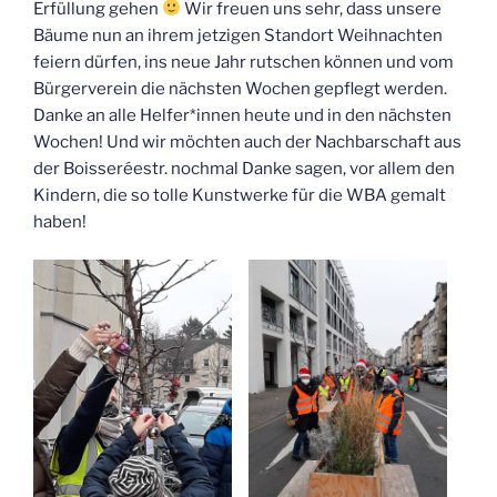
Erfül­lung gehen
Wir freu­en uns sehr, dass unse­re
Bäu­me nun an ihrem jet­zi­gen Stand­ort Weih­nach­ten
fei­ern dür­fen, ins neue Jahr rut­schen kön­nen und vom
Bür­ger­ver­ein die nächs­ten Wochen gepflegt wer­den.
Dan­ke an alle Helfer*innen heu­te und in den nächs­ten
Wochen! Und wir möch­ten auch der Nach­bar­schaft aus
der Bois­se­réestr. noch­mal Dan­ke sagen, vor allem den
Kin­dern, die so tol­le Kunst­wer­ke für die WBA gemalt
haben!