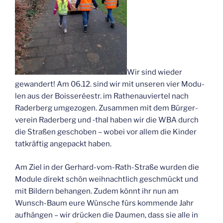
Wir sind wie­der
gewan­dert! Am 06.12. sind wir mit unse­ren vier Modu­
len aus der Bois­se­réestr. im Rathen­au­vier­tel nach
Rader­berg umge­zo­gen. Zusam­men mit dem Bür­ger­
ver­ein Rader­berg und ‑thal haben wir die WBA durch
die Stra­ßen gescho­ben – wobei vor allem die Kin­der
tat­kräf­tig ange­packt haben.
Am Ziel in der Ger­hard-vom-Rath-Stra­ße wur­den die
Modu­le direkt schön weih­nacht­lich geschmückt und
mit Bil­dern behan­gen. Zudem könnt ihr nun am
Wunsch-Baum eure Wün­sche fürs kom­men­de Jahr
auf­hän­gen – wir drü­cken die Dau­men, dass sie alle in