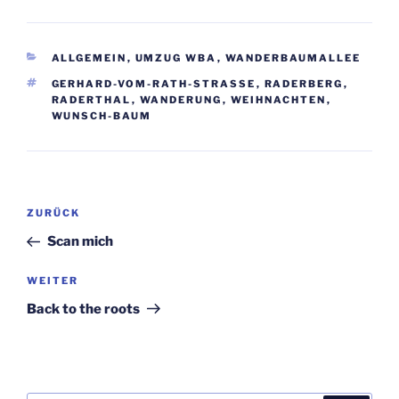
KATEGORIEN
ALLGEMEIN
,
UMZUG WBA
,
WANDERBAUMALLEE
SCHLAGWÖRTER
GERHARD-VOM-RATH-STRASSE
,
RADERBERG
,
RADERTHAL
,
WANDERUNG
,
WEIHNACHTEN
,
WUNSCH-BAUM
Beitragsnavigation
Vorheriger
ZURÜCK
Beitrag
Scan mich
Nächster
WEITER
Beitrag
Back to the roots