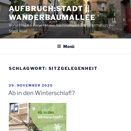
Zum
AUFBRUCH:STADT ||
Inhalt
WANDERBAUMALLEE
springen
Vorschläge // Projekte zur nachhaltigen Transformation der
Stadt Köln
Menü
SCHLAGWORT:
SITZGELEGENHEIT
VERÖFFENTLICHT
29. NOVEMBER 2020
AM
Ab in den Winterschlaf!?