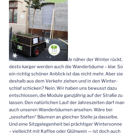
Je näher der Win­ter rückt,
des­to kar­ger wer­den auch die Wan­der­bäu­me – klar. So
ein rich­tig schö­ner Anblick ist das nicht mehr. Aber sie
des­halb aus dem Ver­kehr zie­hen und in den Win­ter­
schlaf schi­cken? Nein. Wir haben uns bewusst dazu
ent­schlos­sen, die Modu­le ganz­jäh­rig auf der Stra­ße zu
las­sen. Den natür­li­chen Lauf der Jah­res­zei­ten darf man
auch unse­ren Wan­der­bäu­men anse­hen. Wäre bei
„sess­haf­ten“ Bäu­men an glei­cher Stel­le ja das­sel­be.
Und eine Sitz­ge­le­gen­heit bei präch­ti­ger Win­ter­son­ne
– viel­leicht mit Kaf­fee oder Glüh­wein — ist doch auch