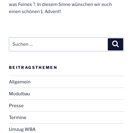
was Fei­nes ?. In die­sem Sin­ne wün­schen wir euch
einen schö­nen 1. Advent!
Suchen
Suche
nach:
BEI­TRAGS­THE­MEN
Allgemein
Modulbau
Presse
Termine
Umzug WBA