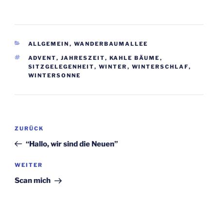
KATEGORIEN
ALLGEMEIN
,
WANDERBAUMALLEE
SCHLAGWÖRTER
ADVENT
,
JAHRESZEIT
,
KAHLE BÄUME
,
SITZGELEGENHEIT
,
WINTER
,
WINTERSCHLAF
,
WINTERSONNE
Beitragsnavigation
Vorheriger
ZURÜCK
Beitrag
“Hal­lo, wir sind die Neuen”
Nächster
WEITER
Beitrag
Scan mich