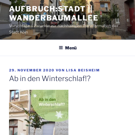
Zum
AUFBRUCH:STADT ||
Inhalt
WANDERBAUMALLEE
springen
Vorschläge // Projekte zur nachhaltigen Transformation der
Stadt Köln
Menü
VERÖFFENTLICHT
29. NOVEMBER 2020
VON
LISA BEISHEIM
AM
Ab in den Winterschlaf!?