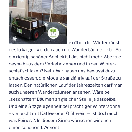
Je näher der Win­ter rückt,
des­to kar­ger wer­den auch die Wan­der­bäu­me – klar. So
ein rich­tig schö­ner Anblick ist das nicht mehr. Aber sie
des­halb aus dem Ver­kehr zie­hen und in den Win­ter­
schlaf schi­cken? Nein. Wir haben uns bewusst dazu
ent­schlos­sen, die Modu­le ganz­jäh­rig auf der Stra­ße zu
las­sen. Den natür­li­chen Lauf der Jah­res­zei­ten darf man
auch unse­ren Wan­der­bäu­men anse­hen. Wäre bei
„sess­haf­ten“ Bäu­men an glei­cher Stel­le ja das­sel­be.
Und eine Sitz­ge­le­gen­heit bei präch­ti­ger Win­ter­son­ne
– viel­leicht mit Kaf­fee oder Glüh­wein — ist doch auch
was Fei­nes ?. In die­sem Sin­ne wün­schen wir euch
einen schö­nen 1. Advent!