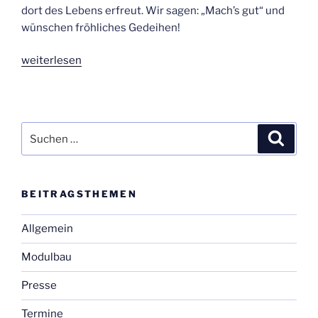
dort des Lebens erfreut. Wir sagen: „Mach’s gut“ und
wün­schen fröh­li­ches Gedei­hen!
„Wenn
wei­ter­le­sen
Wan­
der­
bäu­
me
Suchen
Suche
flüg­
nach:
ge
wer­
BEI­TRAGS­THE­MEN
den“
Allgemein
Modulbau
Presse
Termine