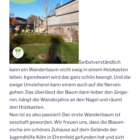
Selbst­ver­ständ­lich
kann ein Wan­der­baum nicht ewig in einem Holz­kas­ten
leben. Irgend­wann wird das ganz schön beengt. Und die
ewi­ge Umzie­he­rei kann einem auch auf die Ner­ven
gehen. Das über­lässt der Baum dann lie­ber den Jün­ge­
ren, hängt die Wan­der­jah­re an den Nagel und räumt
den Holzkasten.
Nun ist es also pas­siert: Der ers­te Wan­der­baum ist
sess­haft gewor­den. Wir freu­en uns, dass die Bla­sen­
esche ein schö­nes Zuhau­se auf dem Gelän­de der
Jugend­hil­fe Köln in Ehren­feld gefun­den hat und sich