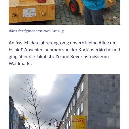
Alles fer­tig­ma­chen zum Umzug
Anläss­lich des Jah­res­tags zog unse­re klei­ne Allee um.
Es hieß Abschied neh­men von der Kar­täu­ser­kir­che und
ging über die Jakobstra­ße und Seve­rin­stra­ße zum
Waidmarkt.