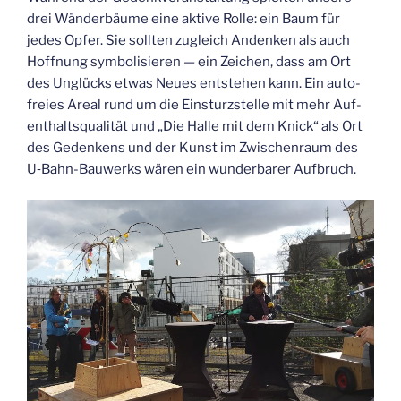
drei Wän­der­bäu­me eine akti­ve Rol­le: ein Baum für
jedes Opfer. Sie soll­ten zugleich Andenken als auch
Hoff­nung sym­bo­li­sie­ren — ein Zei­chen, dass am Ort
des Unglücks etwas Neu­es ent­ste­hen kann. Ein auto­
frei­es Are­al rund um die Ein­sturz­stel­le mit mehr Auf­
ent­halts­qua­li­tät und „Die Hal­le mit dem Knick“ als Ort
des Geden­kens und der Kunst im Zwi­schen­raum des
U‑Bahn-Bau­werks wären ein wun­der­ba­rer Aufbruch.