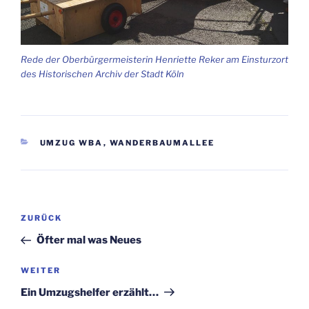
Rede der Ober­bür­ger­meis­te­rin Hen­ri­et­te Reker am Ein­sturz­ort
des His­to­ri­schen Archiv der Stadt Köln
KATEGORIEN
UMZUG WBA
,
WANDERBAUMALLEE
Beitragsnavigation
Vorheriger
ZURÜCK
Beitrag
Öfter mal was Neues
Nächster
WEITER
Beitrag
Ein Umzugs­hel­fer erzählt…