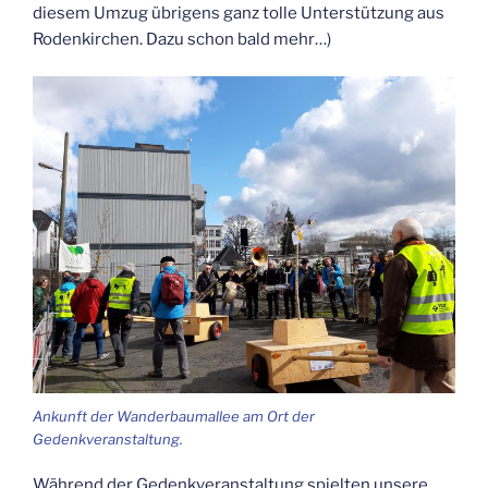
die­sem Umzug übri­gens ganz tol­le Unter­stüt­zung aus
Roden­kir­chen. Dazu schon bald mehr…)
Ankunft der Wan­der­baum­al­lee am Ort der
Gedenkveranstaltung.
Wäh­rend der Gedenk­ver­an­stal­tung spiel­ten unse­re