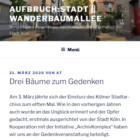
Zum
AUFBRUCH:STADT ||
Inhalt
WANDERBAUMALLEE
springen
Vorschläge // Projekte zur nachhaltigen Transformation der
Stadt Köln
Menü
VERÖFFENTLICHT
21. MÄRZ 2020
VON
AT
AM
Drei Bäu­me zum Gedenken
Am 3. März jähr­te sich der Ein­sturz des Köl­ner Stadt­ar­
chivs zum elf­ten Mal. Wie in den vor­he­ri­gen Jah­ren
auch wur­de an das Unglück erin­nert und der Opfer
gedacht, erst­mals aus­ge­rich­tet von der Stadt Köln. In
Koope­ra­ti­on mit der Initia­ti­ve „Archiv­Kom­plex“ haben
wir uns an der Gedenk­ver­an­stal­tung beteiligt.