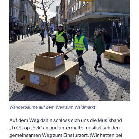
Wan­der­bäu­me auf dem Weg zum Waidmarkt
Auf dem Weg dahin schloss sich uns die Musik­band
„Trööt op Jöck“ an und unter­mal­te musi­ka­lisch den
gemein­sa­men Weg zum Ein­sturz­ort. (Wir hat­ten bei