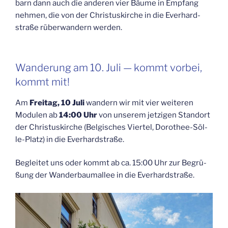
barn dann auch die ande­ren vier Bäu­me in Emp­fang
neh­men, die von der Chris­tus­kir­che in die Ever­hard­
stra­ße rüber­wan­dern werden.
Wan­de­rung am 10. Juli — kommt vor­bei,
kommt mit!
Am
Frei­tag, 10 Juli
wan­dern wir mit vier wei­te­ren
Modu­len ab
14:00 Uhr
von unse­rem jet­zi­gen Stand­ort
der Chris­tus­kir­che (Bel­gi­sches Vier­tel, Doro­thee-Söl­
le-Platz) in die Everhardstraße.
Beglei­tet uns oder kommt ab ca. 15:00 Uhr zur Begrü­
ßung der Wan­der­baum­al­lee in die Everhardstraße.