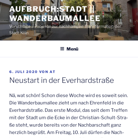
Zum
AUFBRUCH:STADT ||
Inhalt
WANDERBAUMALLEE
springen
Vorschläge // Projekte zur nachhaltigen Transformation der
Stadt Köln
Menü
VERÖFFENTLICHT
6. JULI 2020
VON
AT
AM
Neu­start in der Everhardstraße
Nä, wat schön! Schon die­se Woche wird es soweit sein.
Die Wan­der­baum­al­lee zieht um nach Ehren­feld in die
Ever­hard­stra­ße. Das ers­te Modul, das seit dem Tref­fen
mit der Stadt um die Ecke in der Chris­ti­an-Schult-Stra­
ße steht, wur­de bereits von der Nach­bar­schaft ganz
herz­lich begrüßt. Am Frei­tag, 10. Juli dür­fen die Nach­