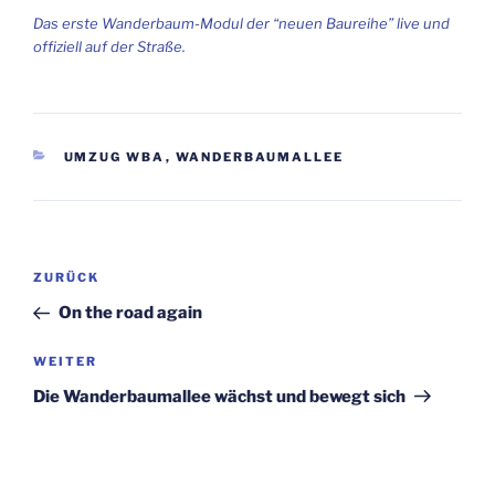
Das ers­te Wan­der­baum-Modul der “neu­en Bau­rei­he” live und
offi­zi­ell auf der Straße.
KATEGORIEN
UMZUG WBA
,
WANDERBAUMALLEE
Beitragsnavigation
Vorheriger
ZURÜCK
Beitrag
On the road again
Nächster
WEITER
Beitrag
Die Wan­der­baum­al­lee wächst und bewegt sich