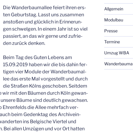
Die Wan­der­baum­al­lee fei­ert ihren ers­
Allgemein
ten Geburts­tag. Lasst uns zusam­men
Modulbau
ansto­ßen und glück­lich in Erin­ne­run­
gen schwel­gen. In einem Jahr ist so viel
Presse
pas­siert, an das wir ger­ne und zufrie­
Termine
den zurück denken.
Umzug WBA
Beim Tag des Guten Lebens am
Wanderbaumal
15.09.2019 haben wir die bis dahin fer­
ti­gen vier Modu­le der Wan­der­baum­al­
lee das ers­te Mal vor­ge­stellt und durch
die Stra­ßen Kölns gescho­ben. Seit­dem
, die wir mit den Bäu­men durch Köln gewan­
 unse­re Bäu­me sind deut­lich gewach­sen.
b Ehren­felds die Allee mehr­fach ver­
n auch beim Gedenk­tag des Archiv­ein­
wan­der­ten ins Bel­gi­sche Vier­tel und
n. Bei allen Umzü­gen und vor Ort hat­ten