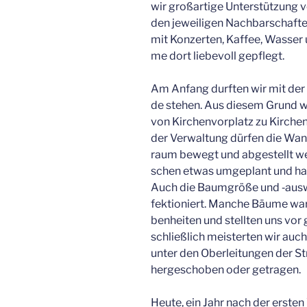
wir groß­ar­ti­ge Unter­stüt­zung v
den jewei­li­gen Nach­bar­schaf­
mit Kon­zer­ten, Kaf­fee, Was­s
me dort lie­be­voll gepflegt.
Am Anfang durf­ten wir mit der W
de ste­hen. Aus die­sem Grund wa
von Kir­chen­vor­platz zu Kir­che
der Ver­wal­tung dür­fen die Wan­
raum bewegt und abge­stellt we
schen etwas umge­plant und haben
Auch die Baum­grö­ße und ‑aus­w
fek­tio­niert. Man­che Bäu­me wa
ben­hei­ten und stell­ten uns vor
schließ­lich meis­ter­ten wir au
unter den Ober­lei­tun­gen der S
her­ge­scho­ben oder getragen.
Heu­te, ein Jahr nach der ers­t