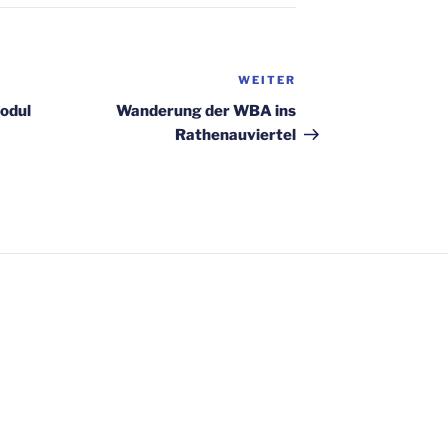
WEITER
Nächster
Beitrag
odul
Wan­de­rung der WBA ins
Rathenauviertel