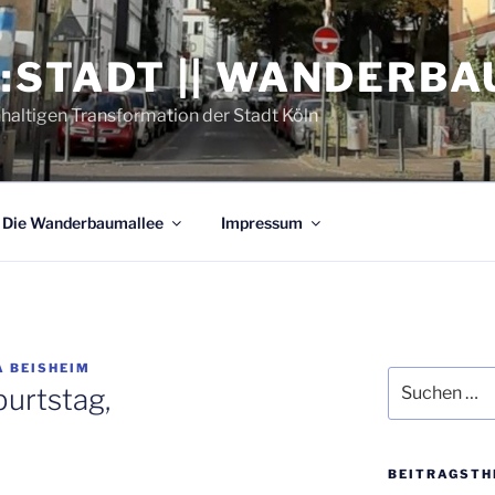
:STADT || WANDERB
hhaltigen Transformation der Stadt Köln
Die Wan­der­baum­al­lee
Impres­sum
A BEISHEIM
Suchen
urts­tag,
nach:
BEI­TRAGS­TH