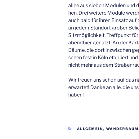
al­lee aus sie­ben Modu­len und dar
hen. Drei wei­te­re Modu­le wer­d
auch bald für ihren Ein­satz auf
an jedem Stand­ort gro­ßer Belieb
Sitz­mög­lich­keit, Treff­punkt fü
abend­bier genutzt. An der Kar­tä
Bäu­me, die dort inzwi­schen gep
schen fest in Köln eta­bliert und 
nicht mehr aus dem Stra­ßen­r
Wir freu­en uns schon auf das n
erwar­tet! Dan­ke an alle, die uns
haben!
KATEGORIEN
ALLGEMEIN
,
WANDERBAUM