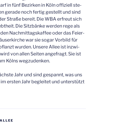
f in fünf Bezir­ken in Köln offi­zi­ell ste­
en gera­de noch fer­tig gestellt und sind
 der Stra­ße bereit. Die WBA erfreut sich
t­heit. Die Sitz­bän­ke wer­den rege als
r den Nach­mit­tags­kaf­fee oder das Fei­er­
u­ser­kir­che war sie sogar Vor­bild für
flanzt wur­den. Unse­re Allee ist inzwi­
wird von allen Sei­ten ange­fragt. Sie ist
aum Kölns wegzudenken.
ächs­te Jahr und sind gespannt, was uns
 im ers­ten Jahr beglei­tet und unter­stützt
ALLEE