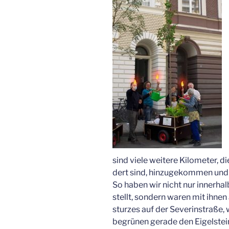
sind vie­le wei­te­re Kilo­me­ter
dert sind, hin­zu­ge­kom­men und
So haben wir nicht nur inner­hal
stellt, son­dern waren mit ihne
stur­zes auf der Seve­rin­stra­ße, 
begrü­nen gera­de den Eigel­stei