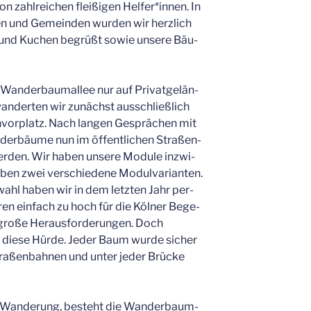
on zahl­rei­chen flei­ßi­gen Helfer*innen. In
ten und Gemein­den wur­den wir herz­lich
er und Kuchen begrüßt sowie unse­re Bäu­
an­der­baum­al­lee nur auf Pri­vat­ge­län­
n­der­ten wir zunächst aus­schließ­lich
n­vor­platz. Nach lan­gen Gesprä­chen mit
der­bäu­me nun im öffent­li­chen Stra­ßen­
r­den. Wir haben unse­re Modu­le inzwi­
 zwei ver­schie­de­ne Modul­va­ri­an­ten.
ahl haben wir in dem letz­ten Jahr per­
ren ein­fach zu hoch für die Köl­ner Bege­
 gro­ße Her­aus­for­de­run­gen. Doch
ch die­se Hür­de. Jeder Baum wur­de sicher
tra­ßen­bah­nen und unter jeder Brü­cke
en Wan­de­rung, besteht die Wan­der­baum­