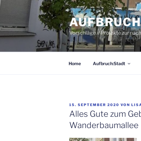
Zum
Inhalt
AUFBRUCH
springen
Vorschläge // Projekte zur nac
Home
Aufbruch:Stadt
VERÖFFENTLICHT
15. SEPTEMBER 2020
VON
LIS
AM
Alles Gute zum Geb
Wanderbaumallee