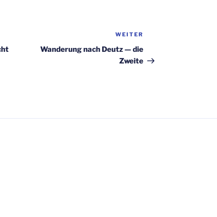
WEITER
Nächster
Beitrag
cht
Wan­de­rung nach Deutz — die
Zweite