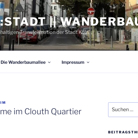
:STADT || WANDERB
hhaltigen Transformation der Stadt Köln
Die Wan­der­baum­al­lee
Impres­sum
EIM
Suchen
u­me im Clouth Quartier
nach:
BEI­TRAGS­TH