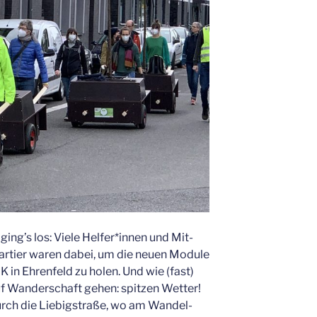
ing’s los: Vie­le Helfer*innen und Mit­
r­tier waren dabei, um die neu­en Modu­le
 in Ehren­feld zu holen. Und wie (fast)
Wan­der­schaft gehen: spit­zen Wet­ter!
rch die Lie­big­stra­ße, wo am Wan­del­