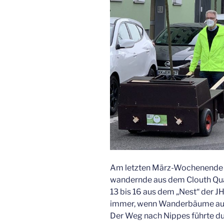
Am letz­ten März-Wochen­en­de g
wan­dern­de aus dem Clouth Qua
13 bis 16 aus dem „Nest“ der JHK
immer, wenn Wan­der­bäu­me auf 
Der Weg nach Nip­pes führ­te du