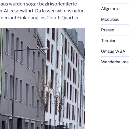
aus wur­den sogar bezirks­ori­en­tier­te
Allgemein
rer Allee gewährt. Da las­sen wir uns natür­
­men auf Ein­la­dung ins Clouth Quartier.
Modulbau
Presse
Termine
Umzug WBA
Wanderbaumal