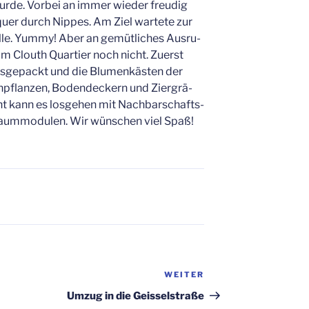
ur­de. Vor­bei an immer wie­der freu­dig
quer durch Nip­pes. Am Ziel war­te­te zur
lle. Yum­my! Aber an gemüt­li­ches Aus­ru­
im Clouth Quar­tier noch nicht. Zuerst
us­ge­packt und die Blu­men­käs­ten der
h­pflan­zen, Boden­de­ckern und Zier­grä­
t kann es los­ge­hen mit Nach­bar­schafts­
aum­mo­du­len. Wir wün­schen viel Spaß!
WEITER
Nächster
Beitrag
Umzug in die Geisselstraße