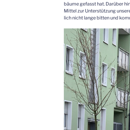
bäu­me gefasst hat. Dar­über hin­
Mit­tel zur Unter­stüt­zung unse­
lich nicht lan­ge bit­ten und kom