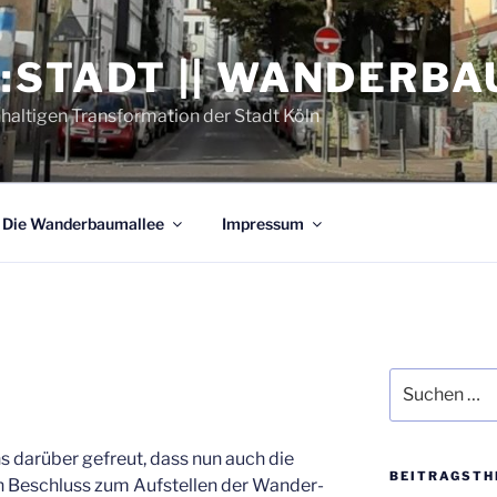
:STADT || WANDERB
hhaltigen Transformation der Stadt Köln
Die Wan­der­baum­al­lee
Impres­sum
Suchen
s
nach:
s dar­über gefreut, dass nun auch die
BEI­TRAGS­TH
en Beschluss zum Auf­stel­len der Wan­der­