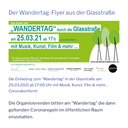
Der Wan­der­tag-Fly­er aus der Glasstraße
Die Ein­la­dung zum “Wan­der­tag” in der Glas­stra­ße am
25.03.2021 ab 17:00 Uhr mit Musik, Kunst, Film & mehr…
Coronakonform!
Die Orga­ni­sie­ren­den bit­ten am “Wan­der­tag” die dann
gel­ten­den Coro­na­re­geln im öffent­li­chen Raum
einzuhalten.