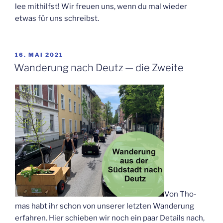
lee mit­hilfst! Wir freu­en uns, wenn du mal wie­der
etwas für uns schreibst.
VERÖFFENTLICHT
16. MAI 2021
AM
Wan­de­rung nach Deutz — die Zweite
Von Tho­
mas habt ihr schon von unse­rer letz­ten Wan­de­rung
erfah­ren. Hier schie­ben wir noch ein paar Details nach,