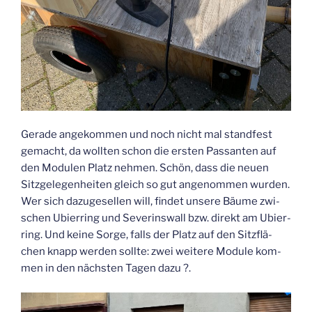
Gera­de ange­kom­men und noch nicht mal stand­fest
gemacht, da woll­ten schon die ers­ten Pas­san­ten auf
den Modu­len Platz neh­men. Schön, dass die neu­en
Sitz­ge­le­gen­hei­ten gleich so gut ange­nom­men wur­den.
Wer sich dazu­ge­sel­len will, fin­det unse­re Bäu­me zwi­
schen Ubier­ring und Seve­rins­wall bzw. direkt am Ubier­
ring. Und kei­ne Sor­ge, falls der Platz auf den Sitz­flä­
chen knapp wer­den soll­te: zwei wei­te­re Modu­le kom­
men in den nächs­ten Tagen dazu ?.