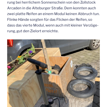
rung bei herr­li­chem Son­nen­schein von den Zoll­stock
Arca­den in die Alte­bur­ger Stra­ße. Dem konn­ten auch
zwei plat­te Rei­fen an einem Modul kei­nen Abbruch tun.
Flin­ke Hän­de sorg­ten für das Fli­cken der Rei­fen, so
dass das vier­te Modul, wenn auch mit klei­ner Ver­zö­ge­
rung, gut den Ziel­ort erreichte.