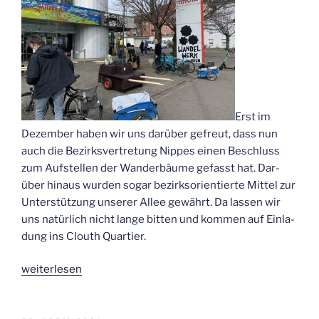
Erst im
Dezem­ber haben wir uns dar­über gefreut, dass nun
auch die Bezirks­ver­tre­tung Nip­pes einen Beschluss
zum Auf­stel­len der Wan­der­bäu­me gefasst hat. Dar­
über hin­aus wur­den sogar bezirks­ori­en­tier­te Mit­tel zur
Unter­stüt­zung unse­rer Allee gewährt. Da las­sen wir
uns natür­lich nicht lan­ge bit­ten und kom­men auf Ein­la­
dung ins Clouth Quartier.
„Pre­
wei­ter­le­sen
miè­
re