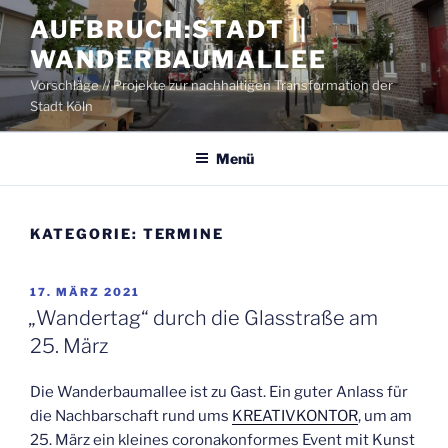
Zum
AUFBRUCH:STADT ||
Inhalt
WANDERBAUMALLEE
springen
Vorschläge // Projekte zur nachhaltigen Transformation der
Stadt Köln
Menü
KATEGORIE:
TERMINE
VERÖFFENTLICHT
17. MÄRZ 2021
AM
„Wan­der­tag“ durch die Glas­stra­ße am
25. März
Die Wan­der­baum­al­lee ist zu Gast. Ein guter Anlass für
die Nach­bar­schaft rund ums
KREA­TIV­KON­TOR
, um am
25. März ein klei­nes coro­na­kon­for­mes Event mit Kunst