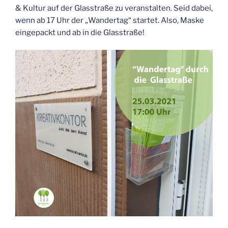
& Kul­tur auf der Glas­stra­ße zu ver­an­stal­ten. Seid dabei,
wenn ab 17 Uhr der „Wan­der­tag“ star­tet. Also, Mas­ke
ein­ge­packt und ab in die Glasstraße!