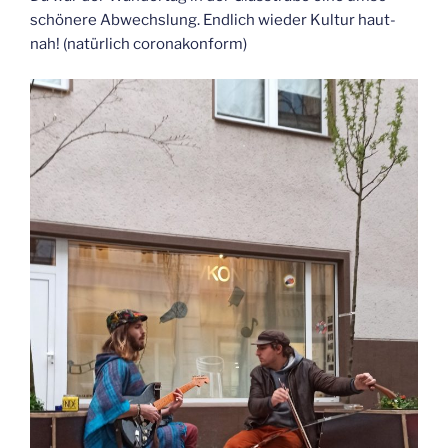
schö­ne­re Abwechs­lung. End­lich wie­der Kul­tur haut­
nah! (natür­lich coronakonform)