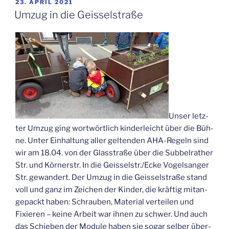
in
VERÖFFENTLICHT
23. APRIL 2021
AM
Nip­
Umzug in die Geisselstraße
pes“
Unser letz­
ter Umzug ging wort­wört­lich kin­der­leicht über die Büh­
ne. Unter Ein­hal­tung aller gel­ten­den AHA-Regeln sind
wir am 18.04. von der Glas­stra­ße über die Sub­bel­ra­ther
Str. und Kör­ner­str. In die Geisselstr./Ecke Vogel­s­an­ger
Str. gewan­dert. Der Umzug in die Geis­sel­stra­ße stand
voll und ganz im Zei­chen der Kin­der, die kräf­tig mit­an­
ge­packt haben: Schrau­ben, Mate­ri­al ver­tei­len und
Fixie­ren – kei­ne Arbeit war ihnen zu schwer. Und auch
das Schie­ben der Modu­le haben sie sogar sel­ber über­