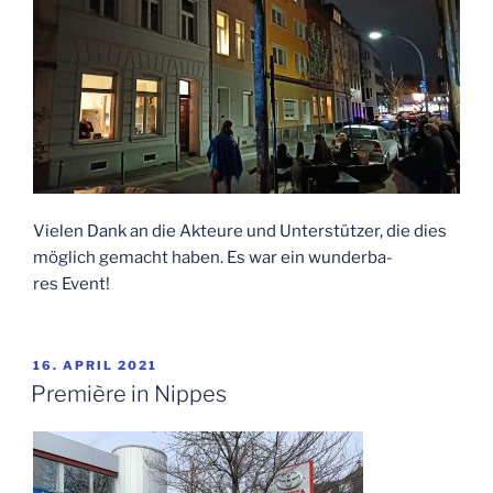
Vie­len Dank an die Akteu­re und Unter­stüt­zer, die dies
mög­lich gemacht haben. Es war ein wun­der­ba­
res Event!
VERÖFFENTLICHT
16. APRIL 2021
AM
Pre­miè­re in Nippes