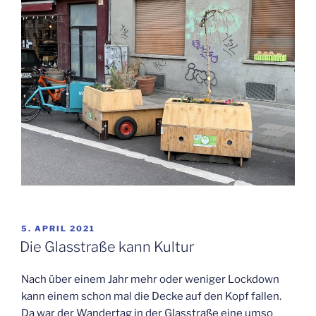
VERÖFFENTLICHT
5. APRIL 2021
AM
Die Glas­stra­ße kann Kultur
Nach über einem Jahr mehr oder weni­ger Lock­down
kann einem schon mal die Decke auf den Kopf fal­len.
Da war der Wan­der­tag in der Glas­stra­ße eine umso