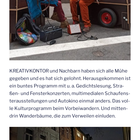
KREA­TIV­KON­TOR und Nach­barn haben sich alle Mühe
gege­ben und es hat sich gelohnt. Her­aus­ge­kom­men ist
ein bun­tes Pro­gramm mit u. a. Gedichtsle­sung, Stra­
ßen- und Fens­ter­kon­zer­ten, mul­ti­me­dia­len Schau­fens­
ter­aus­stel­lun­gen und Auto­ki­no ein­mal anders. Das vol­
le Kul­tur­pro­gramm beim Vor­bei­wan­dern. Und mit­ten­
drin Wan­der­bäu­me, die zum Ver­wei­len einluden.