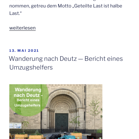
nom­men, getreu dem Mot­to „Geteil­te Last ist hal­be
Last.“
„Umzug
wei­ter­le­sen
in
die
Geis­
VERÖFFENTLICHT
13. MAI 2021
AM
sel­
Wan­de­rung nach Deutz — Bericht eines
stra­
Umzugshelfers
ße“