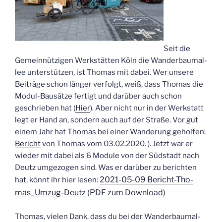
Seit die
Gemein­nüt­zi­gen Werk­stät­ten Köln die Wan­der­baum­al­
lee unter­stüt­zen, ist Tho­mas mit dabei. Wer unse­re
Bei­trä­ge schon län­ger ver­folgt, weiß, dass Tho­mas die
Modul-Bau­sät­ze fer­tigt und dar­über auch schon
geschrie­ben hat (
Hier
). Aber nicht nur in der Werk­statt
legt er Hand an, son­dern auch auf der Stra­ße. Vor gut
einem Jahr hat Tho­mas bei einer Wan­de­rung gehol­fen:
Bericht
von Tho­mas vom 03.02.2020. ). Jetzt war er
wie­der mit dabei als 6 Modu­le von der Süd­stadt nach
Deutz umge­zo­gen sind. Was er dar­über zu berich­ten
2021-05-09 Bericht-Tho­
hat, könnt ihr hier lesen:
mas_­Um­zug-Deutz
(PDF zum Download)
Tho­mas, vie­len Dank, dass du bei der Wan­der­baum­al­