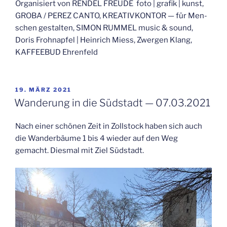
Orga­ni­siert von REN­DEL FREU­DE foto | gra­fik | kunst,
GROBA / PEREZ CAN­TO, KREA­TIV­KON­TOR — für Men­
schen gestal­ten, SIMON RUM­MEL music & sound,
Doris Frohn­ap­fel | Hein­rich Miess, Zwer­gen Klang,
KAF­FEE­BUD Ehrenfeld
VERÖFFENTLICHT
19. MÄRZ 2021
AM
Wan­de­rung in die Süd­stadt — 07.03.2021
Nach einer schö­nen Zeit in Zoll­stock haben sich auch
die Wan­der­bäu­me 1 bis 4 wie­der auf den Weg
gemacht. Dies­mal mit Ziel Südstadt.