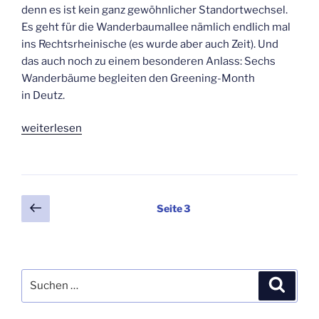
denn es ist kein ganz gewöhn­li­cher Stand­ort­wech­sel.
Es geht für die Wan­der­baum­al­lee näm­lich end­lich mal
ins Rechts­rhei­ni­sche (es wur­de aber auch Zeit). Und
das auch noch zu einem beson­de­ren Anlass: Sechs
Wan­der­bäu­me beglei­ten den Gree­ning-Month
in Deutz.
„Wan­
wei­ter­le­sen
de­
rung
nach
Deutz
Seitennummerierung
Vorherige
Seite
3
—
Seite
der
die
Beiträge
Zwei­
te“
Suchen
Suche
nach: