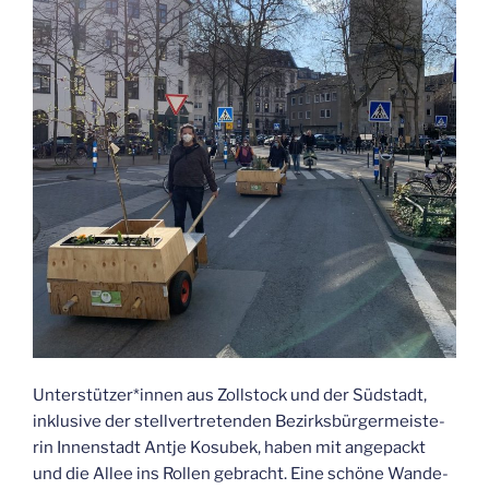
Unterstützer*innen aus Zoll­stock und der Süd­stadt,
inklu­si­ve der stell­ver­tre­ten­den Bezirks­bür­ger­meis­te­
rin Innen­stadt Ant­je Kosu­b­ek, haben mit ange­packt
und die Allee ins Rol­len gebracht. Eine schö­ne Wan­de­